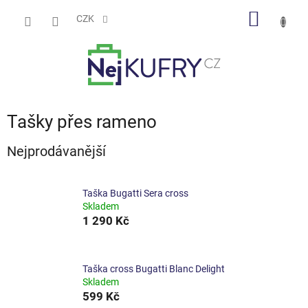
Přejít
NÁKUP
na
CZK
obsah
KOŠÍK
Tašky přes rameno
Nejprodávanější
Taška Bugatti Sera cross
Skladem
1 290 Kč
Taška cross Bugatti Blanc Delight
Skladem
599 Kč