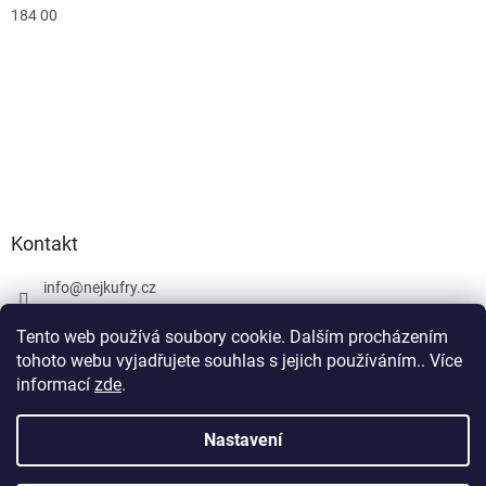
184 00
Kontakt
info
@
nejkufry.cz
+420 734 212 086
Tento web používá soubory cookie. Dalším procházením
Facebook
tohoto webu vyjadřujete souhlas s jejich používáním.. Více
informací
zde
.
Nastavení
Vytvořil Shoptet Premium