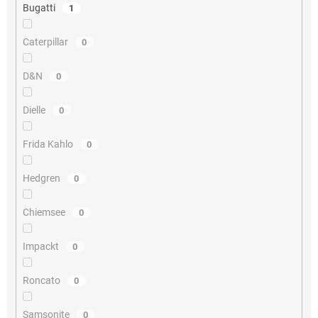
Bugatti
1
Caterpillar
0
D&N
0
Dielle
0
Frida Kahlo
0
Hedgren
0
Chiemsee
0
Impackt
0
Roncato
0
Samsonite
0