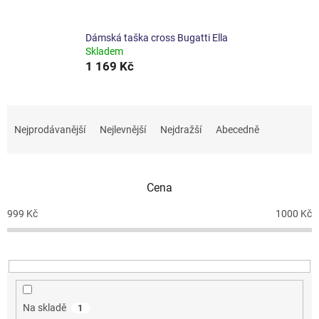
Dámská taška cross Bugatti Ella
Skladem
1 169 Kč
Ř
a
Nejprodávanější
Nejlevnější
Nejdražší
Abecedně
z
e
n
Cena
í
p
999
Kč
1000
Kč
r
o
d
u
k
t
Na skladě
1
ů