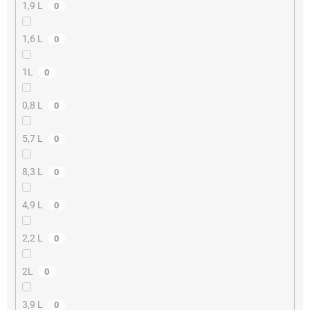
1,9 L
0
1,6 L
0
1L
0
0,8 L
0
5,7 L
0
8,3 L
0
4,9 L
0
2,2 L
0
2L
0
3,9 L
0