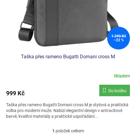
o
d
u
k
t
ů
1 290 Kč
–22 %
Taška přes rameno Bugatti Domani cross M
Skladem
Průměrné
hodnocení
produktu
Do košíku
999 Kč
je
5,0
Taška přes rameno Bugatti Domani cross M je stylová a praktická
z
volba pro moderní muže. Nabízí elegantní design v antracitové
5
barvě, kvalitní materiály a praktické uspořádání...
hvězdiček.
1
položek celkem
O