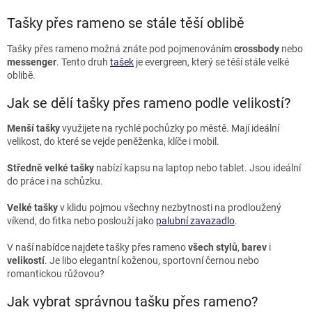
v
l
Tašky přes rameno se stále těší oblibě
á
d
Tašky přes rameno možná znáte pod pojmenováním
crossbody
nebo
a
messenger
. Tento druh
tašek
je evergreen, který se těší stále velké
c
oblibě.
í
p
Jak se dělí tašky přes rameno podle velikostí?
r
v
Menší tašky
využijete na rychlé pochůzky po městě. Mají ideální
k
velikost, do které se vejde peněženka, klíče i mobil.
y
v
Středně velké tašky
nabízí kapsu na laptop nebo tablet. Jsou ideální
ý
do práce i na schůzku.
p
i
Velké tašky
v klidu pojmou všechny nezbytnosti na prodloužený
s
víkend, do fitka nebo poslouží jako
palubní zavazadlo
.
u
V naší nabídce najdete tašky přes rameno
všech
stylů
,
barev
i
velikostí
. Je libo elegantní koženou, sportovní černou nebo
romantickou růžovou?
Jak vybrat správnou tašku přes rameno?