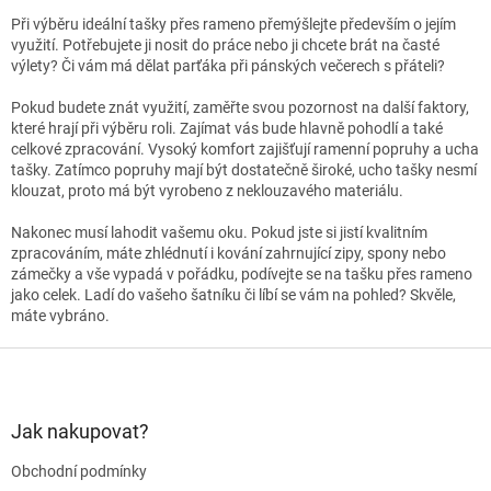
Při výběru ideální tašky přes rameno přemýšlejte především o jejím
využití. Potřebujete ji nosit do práce nebo ji chcete brát na časté
výlety? Či vám má dělat parťáka při pánských večerech s přáteli?
Pokud budete znát využití, zaměřte svou pozornost na další faktory,
které hrají při výběru roli. Zajímat vás bude hlavně pohodlí a také
celkové zpracování. Vysoký komfort zajišťují ramenní popruhy a ucha
tašky. Zatímco popruhy mají být dostatečně široké, ucho tašky nesmí
klouzat, proto má být vyrobeno z neklouzavého materiálu.
Nakonec musí lahodit vašemu oku. Pokud jste si jistí kvalitním
zpracováním, máte zhlédnutí i kování zahrnující zipy, spony nebo
zámečky a vše vypadá v pořádku, podívejte se na tašku přes rameno
jako celek. Ladí do vašeho šatníku či líbí se vám na pohled? Skvěle,
máte vybráno.
Z
á
p
a
Jak nakupovat?
t
Obchodní podmínky
í