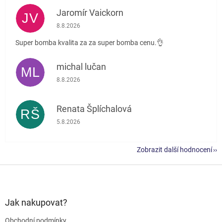
Jaromír Vaickorn
JV
Hodnocení obchodu je 5 z 5 hvězdiček.
8.8.2026
Super bomba kvalita za za super bomba cenu.👌
michal lučan
ML
Hodnocení obchodu je 5 z 5 hvězdiček.
8.8.2026
Renata Šplíchalová
RŠ
Hodnocení obchodu je 5 z 5 hvězdiček.
5.8.2026
Zobrazit další hodnocení
Z
á
p
a
Jak nakupovat?
t
Obchodní podmínky