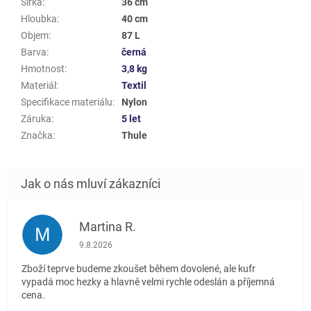
Šířka
:
36 cm
Hloubka
:
40 cm
Objem
:
87 L
Barva
:
černá
Hmotnost
:
3,8 kg
Materiál
:
Textil
Specifikace materiálu
:
Nylon
Záruka
:
5 let
Značka
:
Thule
Martina R.
M
Hodnocení obchodu je 5 z 5 hvězdiček.
9.8.2026
Zboží teprve budeme zkoušet během dovolené, ale kufr
vypadá moc hezky a hlavně velmi rychle odeslán a příjemná
cena.