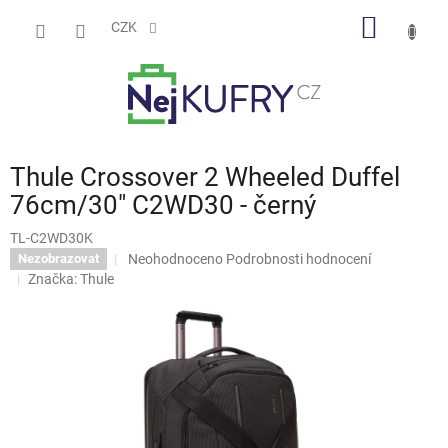
Přejít
NÁKUP
na
CZK
obsah
KOŠÍK
Thule Crossover 2 Wheeled Duffel
76cm/30" C2WD30 - černý
TL-C2WD30K
Průměrné
Neohodnoceno
Podrobnosti hodnocení
Nezobrazovat
hodnocení
Značka:
Thule
produktu
je
0,0
z
5
hvězdiček.