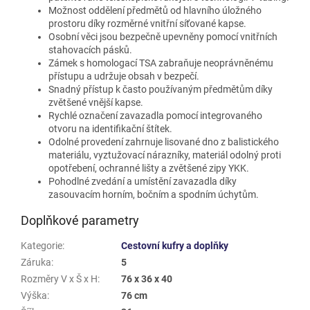
Možnost oddělení předmětů od hlavního úložného
prostoru díky rozměrné vnitřní síťované kapse.
Osobní věci jsou bezpečně upevněny pomocí vnitřních
stahovacích pásků.
Zámek s homologací TSA zabraňuje neoprávněnému
přístupu a udržuje obsah v bezpečí.
Snadný přístup k často používaným předmětům díky
zvětšené vnější kapse.
Rychlé označení zavazadla pomocí integrovaného
otvoru na identifikační štítek.
Odolné provedení zahrnuje lisované dno z balistického
materiálu, vyztužovací nárazníky, materiál odolný proti
opotřebení, ochranné lišty a zvětšené zipy YKK.
Pohodlné zvedání a umístění zavazadla díky
zasouvacím horním, bočním a spodním úchytům.
Doplňkové parametry
Kategorie
:
Cestovní kufry a doplňky
Záruka
:
5
Rozměry V x Š x H
:
76 x 36 x 40
Výška
:
76 cm