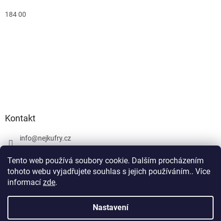
184 00
Kontakt
info
@
nejkufry.cz
+420 734 212 086
Tento web používá soubory cookie. Dalším procházením
Facebook
tohoto webu vyjadřujete souhlas s jejich používáním.. Více
informací
zde
.
Nastavení
Vytvořil Shoptet Premium