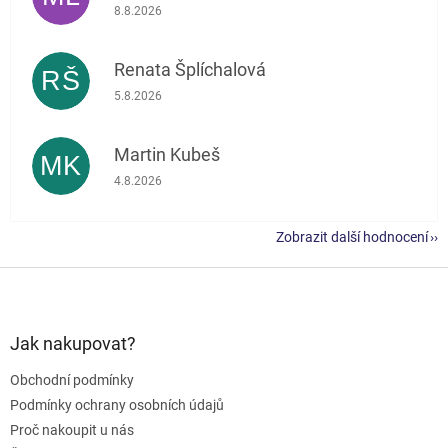
Hodnocení obchodu je 5 z 5 hvězdiček.
8.8.2026
Renata Šplíchalová
RŠ
Hodnocení obchodu je 5 z 5 hvězdiček.
5.8.2026
Martin Kubeš
MK
Hodnocení obchodu je 5 z 5 hvězdiček.
4.8.2026
Zobrazit další hodnocení
Z
á
p
a
Jak nakupovat?
t
Obchodní podmínky
í
Podmínky ochrany osobních údajů
Proč nakoupit u nás