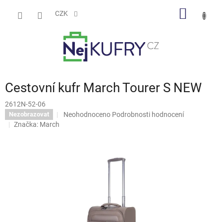
Přejít
NÁKUP
na
CZK
obsah
KOŠÍK
Cestovní kufr March Tourer S NEW
2612N-52-06
Průměrné
Neohodnoceno
Podrobnosti hodnocení
Nezobrazovat
hodnocení
Značka:
March
produktu
je
0,0
z
5
hvězdiček.