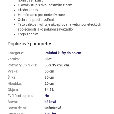
horní části kufru
Hlavní vstup s dvoucestným zipem
Přední kapsy
Horní madlo pro nošení v ruce
Ochrana proti prodření
Tato velikost kufru je akceptována většinou leteckých
společností jako palubní zavazadlo
Logo značky
Doplňkové parametry
Kategorie
:
Palubní kufry do 55 cm
Záruka
:
5 let
Rozměry V x Š x H
:
55 x 35 x 20 cm
Výška
:
55 cm
Šířka
:
35 cm
Hloubka
:
20 cm
Objem
:
34,5 L
Zvětšení objemu
:
Ne
Barva
:
béžová
Barva detail
:
kašmírová
Hmotnost
:
1,60 kg