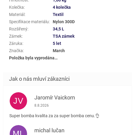
Kolečka
:
4 kolečka
Materiál
:
Textil
Specifikace materiálu
:
Nylon 300D
Rozšířený
:
34,5 L
Zámek
:
TSA zámek
Záruka
:
5 let
Značka
:
March
Položka byla vyprodána…
Jaromír Vaickorn
JV
Hodnocení obchodu je 5 z 5 hvězdiček.
8.8.2026
Super bomba kvalita za za super bomba cenu.👌
michal lučan
ML