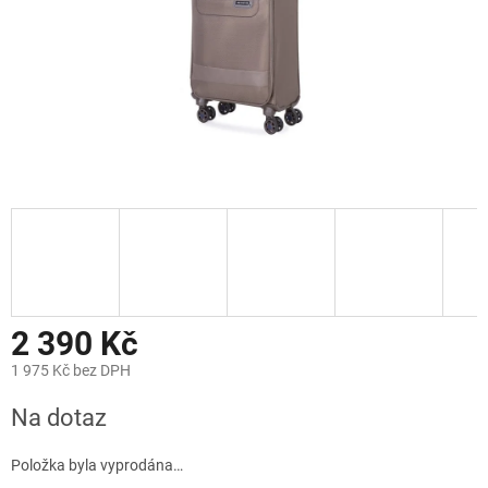
2 390 Kč
1 975 Kč bez DPH
Měrná
Na dotaz
cena:
Položka byla vyprodána…