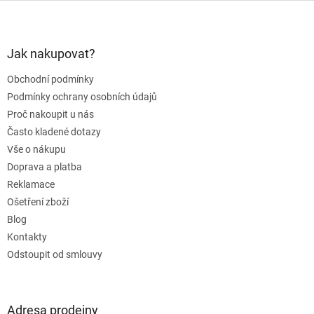
Z
á
p
a
Jak nakupovat?
t
Obchodní podmínky
í
Podmínky ochrany osobních údajů
Proč nakoupit u nás
Často kladené dotazy
Vše o nákupu
Doprava a platba
Reklamace
Ošetření zboží
Blog
Kontakty
Odstoupit od smlouvy
Adresa prodejny