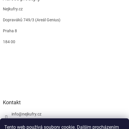
Nejkufry.cz
Dopraváků 749/3 (Areál Genius)
Praha 8
184 00
Kontakt
info
@
nejkufry.cz
+420 734 212 086
Tento web používá soubory cookie. Dalším procházením