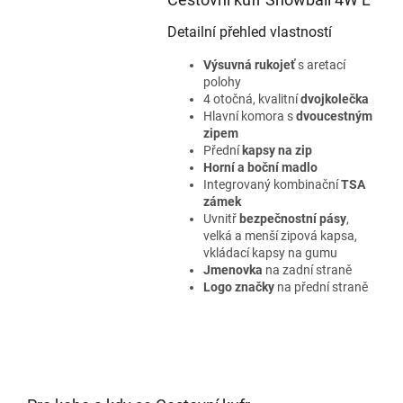
Detailní přehled vlastností
Výsuvná rukojeť
s aretací
polohy
4 otočná, kvalitní
dvojkolečka
Hlavní komora s
dvoucestným
zipem
Přední
kapsy na zip
Horní a boční madlo
Integrovaný kombinační
TSA
zámek
Uvnitř
bezpečnostní pásy
,
velká a menší zipová kapsa,
vkládací kapsy na gumu
Jmenovka
na zadní straně
Logo značky
na přední straně