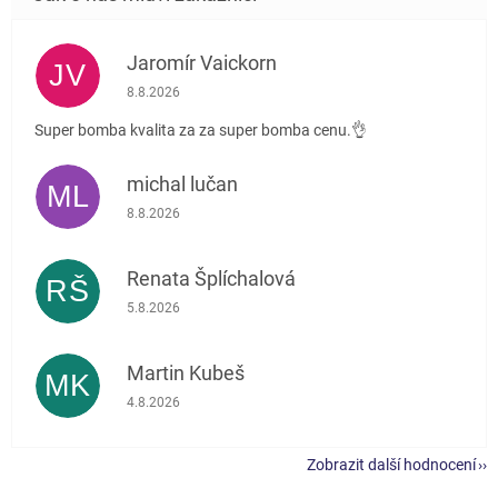
Jaromír Vaickorn
JV
Hodnocení obchodu je 5 z 5 hvězdiček.
8.8.2026
Super bomba kvalita za za super bomba cenu.👌
michal lučan
ML
Hodnocení obchodu je 5 z 5 hvězdiček.
8.8.2026
Renata Šplíchalová
RŠ
Hodnocení obchodu je 5 z 5 hvězdiček.
5.8.2026
Martin Kubeš
MK
Hodnocení obchodu je 5 z 5 hvězdiček.
4.8.2026
Zobrazit další hodnocení