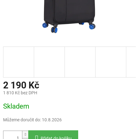
2 190 Kč
1 810 Kč bez DPH
Měrná
Skladem
cena:
Můžeme doručit do:
10.8.2026
Přidat do košíku