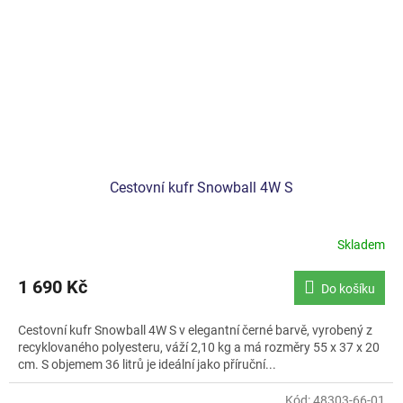
Cestovní kufr Snowball 4W S
Skladem
1 690 Kč
Do košíku
Cestovní kufr Snowball 4W S v elegantní černé barvě, vyrobený z
recyklovaného polyesteru, váží 2,10 kg a má rozměry 55 x 37 x 20
cm. S objemem 36 litrů je ideální jako příruční...
Kód:
48303-66-01