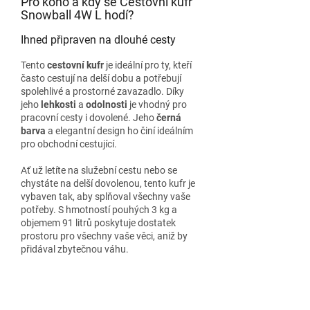
Pro koho a kdy se Cestovní kufr
Snowball 4W L hodí?
Ihned připraven na dlouhé cesty
Tento
cestovní kufr
je ideální pro ty, kteří
často cestují na delší dobu a potřebují
spolehlivé a prostorné zavazadlo. Díky
jeho
lehkosti
a
odolnosti
je vhodný pro
pracovní cesty i dovolené. Jeho
černá
barva
a elegantní design ho činí ideálním
pro obchodní cestující.
Ať už letíte na služební cestu nebo se
chystáte na delší dovolenou, tento kufr je
vybaven tak, aby splňoval všechny vaše
potřeby. S hmotností pouhých 3 kg a
objemem 91 litrů poskytuje dostatek
prostoru pro všechny vaše věci, aniž by
přidával zbytečnou váhu.