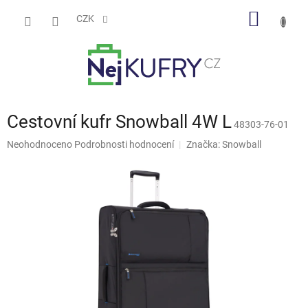
Přejít
NÁKUP
na
CZK
obsah
KOŠÍK
Cestovní kufr Snowball 4W L
48303-76-01
Průměrné
Neohodnoceno
Podrobnosti hodnocení
Značka:
Snowball
hodnocení
produktu
je
0,0
z
5
hvězdiček.