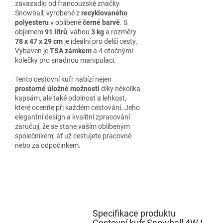
zavazadlo od francouzské značky
Snowball, vyrobené z
recyklovaného
polyesteru
v oblíbené
černé barvě
. S
objemem
91 litrů
, váhou
3 kg
a rozměry
78 x 47 x 29 cm
je ideální pro delší cesty.
Vybaven je
TSA zámkem
a 4 otočnými
kolečky pro snadnou manipulaci.
Tento cestovní kufr nabízí nejen
prostorné úložné možnosti
díky několika
kapsám, ale také odolnost a lehkost,
které oceníte při každém cestování. Jeho
elegantní design a kvalitní zpracování
zaručují, že se stane vaším oblíbeným
společníkem, ať už cestujete pracovně
nebo za odpočinkem.
Specifikace produktu
Cestovní kufr Snowball 4W L