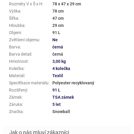
Rozměry V x Š x H
:
78 x 47 x 29 cm
Výška
:
78 cm
Šířka
:
47 cm
Hloubka
:
29 cm
Objem
:
91 L
Zvětšení objemu
:
Ne
Barva
:
černá
Barva detail
:
černá
Hmotnost
:
3,00 kg
Kolečka
:
4 kolečka
Materiál
:
Textil
Specifikace materiálu
:
Polyester recyklovaný
Rozšířený
:
91 L
Zámek
:
TSA zámek
Záruka
:
5 let
Značka
:
Snowball