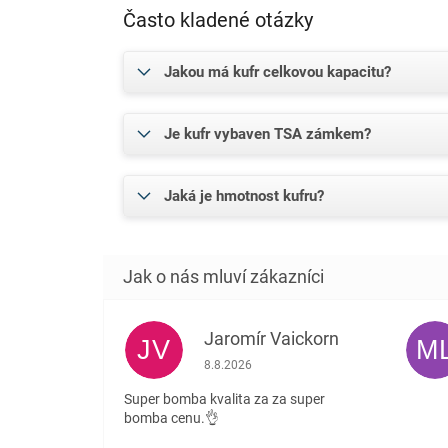
Často kladené otázky
Jakou má kufr celkovou kapacitu?
Je kufr vybaven TSA zámkem?
Jaká je hmotnost kufru?
Jaromír Vaickorn
JV
M
Hodnocení obchodu je 5 z 5 hvězdiček.
8.8.2026
Super bomba kvalita za za super
bomba cenu.👌