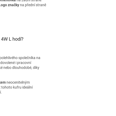
Logo značky
na přední straně
l 4W L hodí?
spolehlivého společníka na
 dovolené i pracovní
átké nebo dlouhodobé, díky
kem
neocenitelným
tohoto kufru ideální
í.