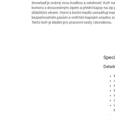
Snowball je známý svou kvalitou a odolností. Kufr na
komoru s dvoucestným zipem a přední kapsy na zip p
důležitým věcem. Horní a boční madlo usnadňují man
bezpečnostním pásům a vnitřním kapsám snadno zorg
Tento kufr je ideální pro pracovní cesty i dovolenou.
Speci
Detail