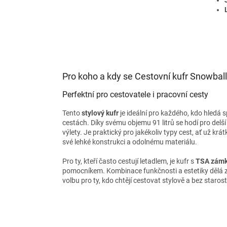
Pro koho a kdy se Cestovní kufr Snowbal
Perfektní pro cestovatele i pracovní cesty
Tento
stylový kufr
je ideální pro každého, kdo hledá 
cestách. Díky svému objemu 91 litrů se hodí pro delší
výlety. Je praktický pro jakékoliv typy cest, ať už kr
své lehké konstrukci a odolnému materiálu.
Pro ty, kteří často cestují letadlem, je kufr s
TSA zám
pomocníkem. Kombinace funkčnosti a estetiky dělá z 
volbu pro ty, kdo chtějí cestovat stylově a bez starost