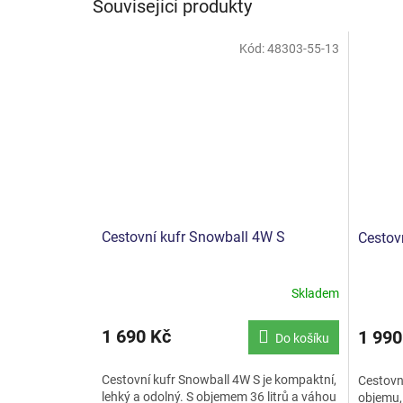
Související produkty
Kód:
48303-55-13
Cestovní kufr Snowball 4W S
Cestov
Skladem
1 690 Kč
1 990
Do košíku
Cestovní kufr Snowball 4W S je kompaktní,
Cestovn
lehký a odolný. S objemem 36 litrů a váhou
objemu,