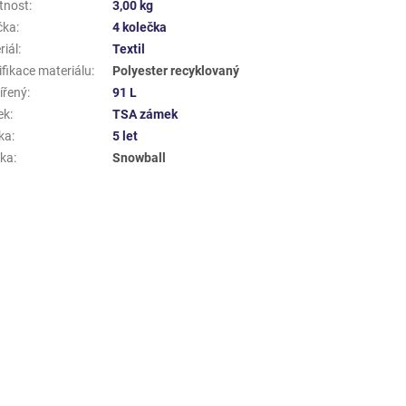
tnost
:
3,00 kg
čka
:
4 kolečka
riál
:
Textil
ifikace materiálu
:
Polyester recyklovaný
ířený
:
91 L
ek
:
TSA zámek
ka
:
5 let
ka
:
Snowball