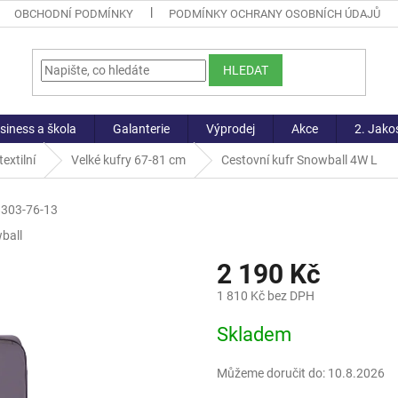
OBCHODNÍ PODMÍNKY
PODMÍNKY OCHRANY OSOBNÍCH ÚDAJŮ
HLEDAT
siness a škola
Galanterie
Výprodej
Akce
2. Jako
extilní
Velké kufry 67-81 cm
Cestovní kufr Snowball 4W L
303-76-13
ball
2 190 Kč
1 810 Kč bez DPH
Měrná
Skladem
cena:
Můžeme doručit do:
10.8.2026