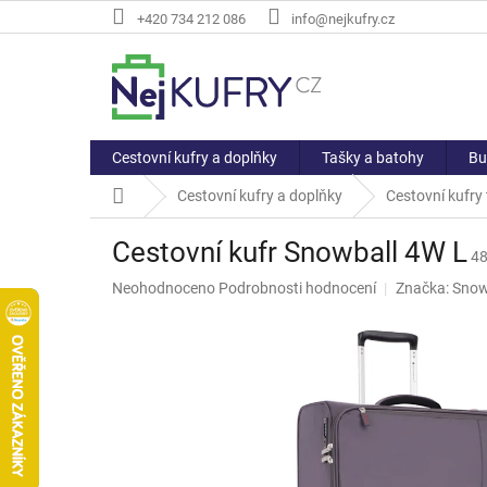
Přejít
+420 734 212 086
info@nejkufry.cz
na
obsah
Cestovní kufry a doplňky
Tašky a batohy
Bu
Domů
Cestovní kufry a doplňky
Cestovní kufry t
Cestovní kufr Snowball 4W L
48
Průměrné
Neohodnoceno
Podrobnosti hodnocení
Značka:
Snow
hodnocení
produktu
je
0,0
z
5
hvězdiček.