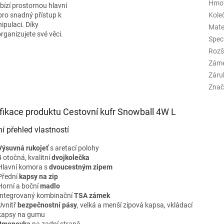
Hmo
bízí prostornou hlavní
ro snadný přístup k
Kole
ipulaci. Díky
Mate
anizujete své věci.
Spec
Rozš
Zám
Záru
Znač
fikace produktu Cestovní kufr Snowball 4W L
ní přehled vlastností
Výsuvná rukojeť
s aretací polohy
4 otočná, kvalitní
dvojkolečka
Hlavní komora s
dvoucestným zipem
Přední
kapsy na zip
Horní a boční
madlo
Integrovaný kombinační
TSA zámek
Uvnitř
bezpečnostní pásy
, velká a menší zipová kapsa, vkládací
kapsy na gumu
Jmenovka
na zadní straně