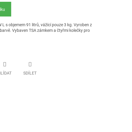
íku
W L s objemem 91 litrů, vážící pouze 3 kg. Vyroben z
 barvě. Vybaven TSA zámkem a čtyřmi kolečky pro
LÍDAT
SDÍLET