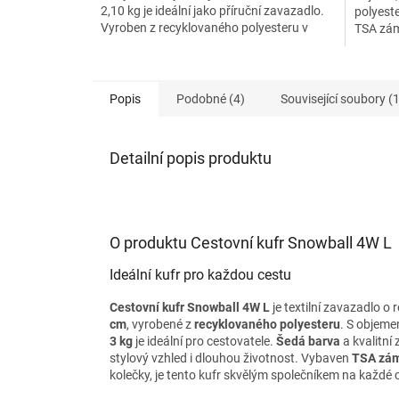
2,10 kg je ideální jako příruční zavazadlo.
polyeste
Vyroben z recyklovaného polyesteru v
TSA zám
šedé barvě,...
cestová
Popis
Podobné (4)
Související soubory (1
Detailní popis produktu
O produktu Cestovní kufr Snowball 4W L
Ideální kufr pro každou cestu
Cestovní kufr Snowball 4W L
je textilní zavazadlo o
cm
, vyrobené z
recyklovaného polyesteru
. S objem
3 kg
je ideální pro cestovatele.
Šedá barva
a kvalitní 
stylový vzhled i dlouhou životnost. Vybaven
TSA zá
kolečky, je tento kufr skvělým společníkem na každé 