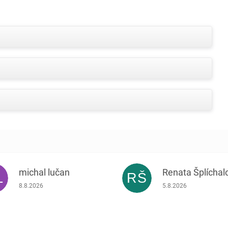
michal lučan
Renata Šplíchal
L
RŠ
Hodnocení obchodu je 5 z 5 hvězdiček.
Hodnocení obchodu je
8.8.2026
5.8.2026