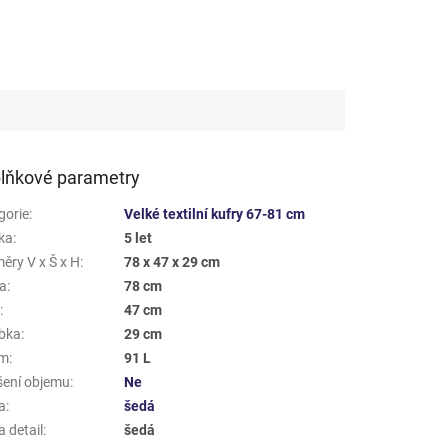
lňkové parametry
gorie
:
Velké textilní kufry 67-81 cm
ka
:
5 let
ěry V x Š x H
:
78 x 47 x 29 cm
a
:
78 cm
a
:
47 cm
bka
:
29 cm
em
:
91 L
šení objemu
:
Ne
a
:
šedá
 detail
:
šedá