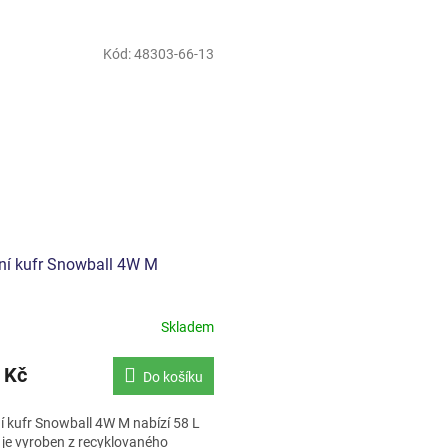
Kód:
48303-66-13
ní kufr Snowball 4W M
Skladem
 Kč
Do košíku
í kufr Snowball 4W M nabízí 58 L
 je vyroben z recyklovaného