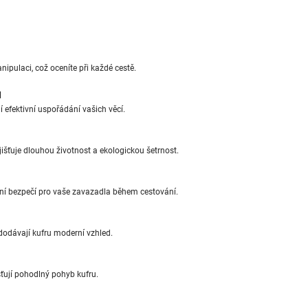
pulaci, což oceníte při každé cestě.
u
 efektivní uspořádání vašich věcí.
išťuje dlouhou životnost a ekologickou šetrnost.
í bezpečí pro vaše zavazadla během cestování.
 dodávají kufru moderní vzhled.
šťují pohodlný pohyb kufru.