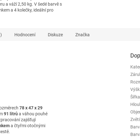
ru a váží 2,50 kg. V šedé barvě s
kem a 4 kolečky, ideální pro
ní.
)
Hodnocení
Diskuze
Značka
Dop
Kate
Záru
Rozm
Výšk
Šířk
Hlou
 rozměrech
78 x 47 x 29
Obj
em
91 litrů
a váhou pouhé
Zvět
zpracování zajišťují
mkem
a čtyřmi otočnými
Barv
cestě.
Barva