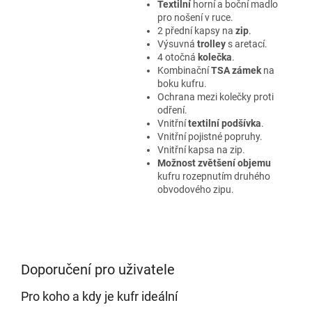
Textilní
horní a boční madlo
pro nošení v ruce.
2 přední kapsy na
zip
.
Výsuvná
trolley
s aretací.
4 otočná
kolečka
.
Kombinační
TSA zámek
na
boku kufru.
Ochrana mezi kolečky proti
odření.
Vnitřní
textilní podšívka
.
Vnitřní pojistné popruhy.
Vnitřní kapsa na zip.
Možnost zvětšení objemu
kufru rozepnutím druhého
obvodového zipu.
Doporučení pro uživatele
Pro koho a kdy je kufr ideální