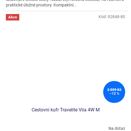
praktické úložné prostory. Kompaktní...
Kód:
92848-80
Akce
2 859 Kč
–12 %
Cestovní kufr Travelite Viia 4W M
Na dotaz