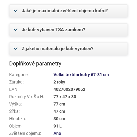
Jaké je maximální zvětšení objemu kufru?
Je kufr vybaven TSA zámkem?
Z jakého materiálu je kufr vyroben?
Doplňkové parametry
Kategorie
:
Velké textilní kufry 67-81 cm
Záruka
:
2 roky
EAN
:
4027002079052
Rozměry V x Š x H
:
77 x 47 x 30
Výška
:
77 cm
Šířka
:
47 cm
Hloubka
:
30 cm
Objem
:
91 L
Zvětšení objemu
:
Ano