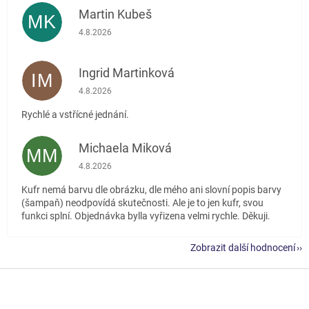
Martin Kubeš
MK
Hodnocení obchodu je 5 z 5 hvězdiček.
4.8.2026
Ingrid Martinková
IM
Hodnocení obchodu je 5 z 5 hvězdiček.
4.8.2026
Rychlé a vstřícné jednání.
Michaela Miková
MM
Hodnocení obchodu je 5 z 5 hvězdiček.
4.8.2026
Kufr nemá barvu dle obrázku, dle mého ani slovní popis barvy
(šampaň) neodpovídá skutečnosti. Ale je to jen kufr, svou
funkci splní. Objednávka bylla vyřizena velmi rychle. Děkuji.
Zobrazit další hodnocení
Z
á
p