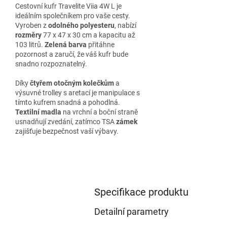
Cestovní kufr Travelite Viia 4W L je
ideálním společníkem pro vaše cesty.
Vyroben z
odolného polyesteru
, nabízí
rozměry
77 x 47 x 30 cm a kapacitu až
103 litrů.
Zelená barva
přitáhne
pozornost a zaručí, že váš kufr bude
snadno rozpoznatelný.
Díky
čtyřem otočným kolečkům
a
výsuvné trolley s aretací je manipulace s
tímto kufrem snadná a pohodlná.
Textilní madla
na vrchní a boční straně
usnadňují zvedání, zatímco TSA
zámek
zajišťuje bezpečnost vaší výbavy.
Specifikace produktu
Detailní parametry