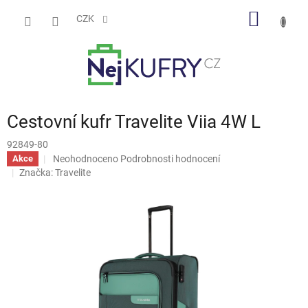
Přejít
NÁKUP
na
CZK
obsah
KOŠÍK
Cestovní kufr Travelite Viia 4W L
92849-80
Průměrné
Neohodnoceno
Podrobnosti hodnocení
Akce
hodnocení
Značka:
Travelite
produktu
je
0,0
z
5
hvězdiček.