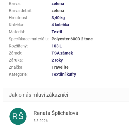
Barva
:
zelená
Barva detail
:
zelená
Hmotnost
:
3,40 kg
Kolečka
:
4 kolečka
Materiál
:
Textil
Specifikace materiálu
:
Polyester 600D 2 tone
Rozšířený
:
103 L
Zámek
:
TSA zámek
Záruka
:
2 roky
Značka
:
Travelite
Kategorie
:
Textilní kufry
Renata Šplíchalová
RŠ
Hodnocení obchodu je 5 z 5 hvězdiček.
5.8.2026