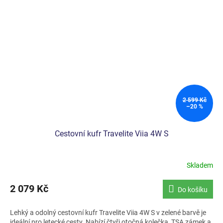
2 599 Kč
–20 %
Cestovní kufr Travelite Viia 4W S
Skladem
2 079 Kč
Do košíku
Lehký a odolný cestovní kufr Travelite Viia 4W S v zelené barvě je
ideální pro letecké cesty. Nabízí čtyři otočná kolečka, TSA zámek a