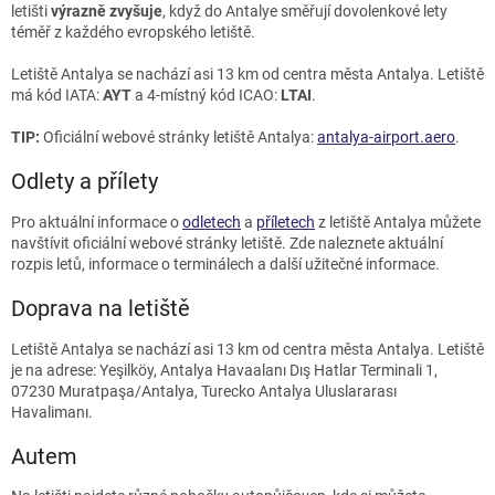
letišti
výrazně zvyšuje
, když do Antalye směřují dovolenkové lety
téměř z každého evropského letiště.
Letiště Antalya se nachází asi 13 km od centra města Antalya. Letiště
má kód IATA:
AYT
a 4-místný kód ICAO:
LTAI
.
TIP:
Oficiální webové stránky letiště Antalya:
antalya-airport.aero
.
Odlety a přílety
Pro aktuální informace o
odletech
a
příletech
z letiště Antalya můžete
navštívit oficiální webové stránky letiště. Zde naleznete aktuální
rozpis letů, informace o terminálech a další užitečné informace.
Doprava na letiště
Letiště Antalya se nachází asi 13 km od centra města Antalya. Letiště
je na adrese: Yeşilköy, Antalya Havaalanı Dış Hatlar Terminali 1,
07230 Muratpaşa/Antalya, Turecko Antalya Uluslararası
Havalimanı.
Autem