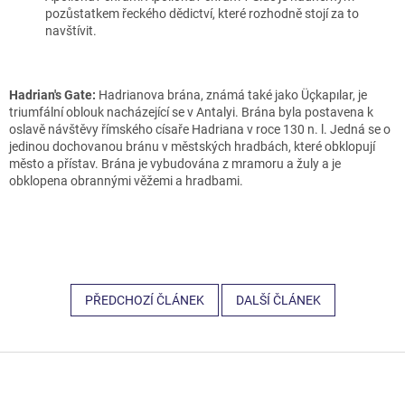
pozůstatkem řeckého dědictví, které rozhodně stojí za to
navštívit.
Hadrian's Gate:
Hadrianova brána, známá také jako Üçkapılar, je
triumfální oblouk nacházející se v Antalyi. Brána byla postavena k
oslavě návštěvy římského císaře Hadriana v roce 130 n. l. Jedná se o
jedinou dochovanou bránu v městských hradbách, které obklopují
město a přístav. Brána je vybudována z mramoru a žuly a je
obklopena obrannými věžemi a hradbami.
PŘEDCHOZÍ ČLÁNEK
DALŠÍ ČLÁNEK
Z
á
p