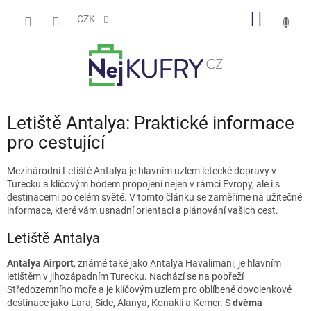
Přejít
NÁKUP
na
CZK
obsah
KOŠÍK
Letiště Antalya: Praktické informace
pro cestující
Mezinárodní Letiště Antalya je hlavním uzlem letecké dopravy v
Turecku a klíčovým bodem propojení nejen v rámci Evropy, ale i s
destinacemi po celém světě. V tomto článku se zaměříme na užitečné
informace, které vám usnadní orientaci a plánování vašich cest.
Letiště Antalya
Antalya Airport
, známé také jako Antalya Havalimani, je hlavním
letištěm v jihozápadním Turecku. Nachází se na pobřeží
Středozemního moře a je klíčovým uzlem pro oblíbené dovolenkové
destinace jako Lara, Side, Alanya, Konakli a Kemer. S
dvěma