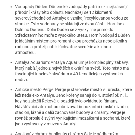
Vodopády Düden:
Düdenské vodopády patří mezi nejkrásnější
přírodní krásy této oblasti. Nacházejí se 12 kilometrů
severovýchodně od Antalye a vznikají recyklovanou vodou ze
stanice. Tyto vodopády se skládají ze dvou částí - Horního a
Dolního Düdenu. Dolní Düden se z výšky line přímo do
Středozemního moře z vysokého útesu. Horní vodopád Düden
je ideálním místem pro romantickou procházku nebo piknik s
rodinou a přáteli, nabízí úchvatné scenérie a klidnou
atmosféru.
Antalya Aquarium:
Antalya Aquarium je komplex plný zábavy,
který nabízí jedno z největších akvárií na světě. Toto místo má
fascinující tunelové akvárium a 40 tematických výstavních
nádrží.
Antické město Perge:
Perge je starověké město v Turecku, které
leží nedaleko Antalye. Jeho kořeny sahají do 4. století př. n. l.,
kdy ho založili Řekové, a později bylo ovládnuto Římany.
Návštěvníci zde mohou obdivovat impozantní římské divadlo,
stadion, lázně a další zachované budovy a chrámy. Perge je
rovněž proslulé svými vynikajícími mozaikami a sochami, které
jsou vystaveny v muzeu v Antalyi.
Apollonův chrám:
Apollónův chrám v Side je nádherným