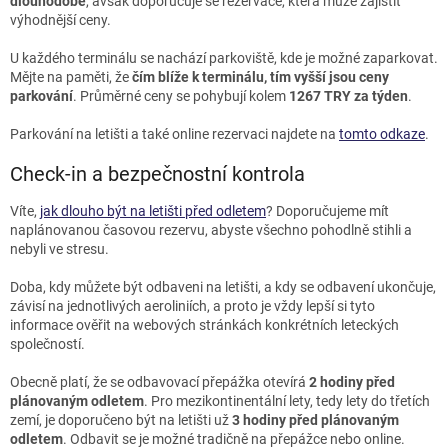
dlouhodobě
, avšak doporučuje se rezervace, která může zajistit
výhodnější ceny.
U každého terminálu se nachází parkoviště, kde je možné zaparkovat.
Mějte na paměti, že
čím blíže k terminálu, tím vyšší jsou ceny
parkování
. Průměrné ceny se pohybují kolem
1267 TRY za týden
.
Parkování na letišti a také online rezervaci najdete na
tomto odkaze
.
Check-in a bezpečnostní kontrola
Víte,
jak dlouho být na letišti před odletem
? Doporučujeme mít
naplánovanou časovou rezervu, abyste všechno pohodlně stihli a
nebyli ve stresu.
Doba, kdy můžete být odbaveni na letišti, a kdy se odbavení ukončuje,
závisí na jednotlivých aeroliniích, a proto je vždy lepší si tyto
informace ověřit na webových stránkách konkrétních leteckých
společností.
Obecně platí, že se odbavovací přepážka otevírá
2 hodiny před
plánovaným odletem
. Pro mezikontinentální lety, tedy lety do třetích
zemí, je doporučeno být na letišti už
3 hodiny před plánovaným
odletem
. Odbavit se je možné tradičně na přepážce nebo online.