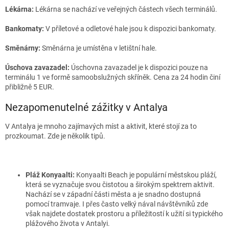
Lékárna:
Lékárna se nachází ve veřejných částech všech terminálů.
Bankomaty:
V příletové a odletové hale jsou k dispozici bankomaty.
Směnárny:
Směnárna je umístěna v letištní hale.
Úschova zavazadel:
Úschovna zavazadel je k dispozici pouze na
terminálu 1 ve formě samoobslužných skříněk. Cena za 24 hodin činí
přibližně 5 EUR.
Nezapomenutelné zážitky v Antalya
V Antalya je mnoho zajímavých míst a aktivit, které stojí za to
prozkoumat. Zde je několik tipů.
Pláž Konyaalti:
Konyaalti Beach je populární městskou pláží,
která se vyznačuje svou čistotou a širokým spektrem aktivit.
Nachází se v západní části města a je snadno dostupná
pomocí tramvaje. I přes často velký nával návštěvníků zde
však najdete dostatek prostoru a příležitostí k užití si typického
plážového života v Antalyi.