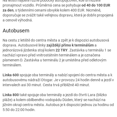
Na letišti najdete různé pobočky autopůjčoven, kde si můžete
pronajmout vozidlo. Průměrná cena se pohybuje
od 40 do 100 EUR
za den
, s týdenními cenami obvykle kolem 400 EUR. Nicméně,
doporučuje se zvážit také veřejnou dopravu, která je dobře propojená
a cenově výhodná.
Autobusem
Na cestu z letiště do centra města a zpět je k dispozici autobusová
doprava. Autobusové linky
zajíždějí přímo k terminálům
a
jednorázová jízdenka stojí kolem
22 TRY
. Zastávka u terminálu 1 se
nachází vpravo před vnitrostátním terminálem a je označena
písmenem D. Zastávka u terminálu 2 je umístěna před odletovým
terminálem.
Linka 600
spojuje oba terminály a nabízí spojení do centra města a k
autobusovému nádraží Otogar. Je v provozu 24 hodin denně a jezdí v
intervalech asi 30 minut. Cesta trvá přibližně 40 minut.
Linka 800
také spojuje oba terminály a jezdí do čtvrti Lara (blízko
pláže) a kolem oblíbeného vodopádu Düden, který se nachází na
jižním okraji centra města. Autobus je k dispozici jednou za hodinu od
5:50 do 22:00 hodin.