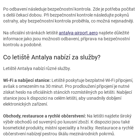
Po odbavení následuje bezpečnostní kontrola. Zde je potřeba počítat
s delší čekací dobou. Při bezpečnostní kontrole následujte pokynů
ostrahy, aby bezpečnostní kontrola proběhla, co možná nejsnadněji.
Na oficiální stránkách letiště
antalya-airport.aero
najdete důležité
informace jako jsou možnosti odbavení, příprava na bezpečnostní
kontrolu a podobně.
Co letiště Antalya nabízí za služby?
Letiště Antalya nabízí různé služby.
Wi-Fi a nabíjecí stanice:
Letiště poskytuje bezplatné Wi-Fi připojení,
avšak s omezením na 30 minut. Pro prodloužení připojení je nutné
získat heslo na oficiálních stáncích rozmístěných po letišti. Nabíjecí
stanice jsou k dispozici na celém letišti, aby usnadnily dobíjení
elektronických zařízení.
Obchody, restaurace a rychlé občerstvení:
Na letišti najdete široký
výběr obchodů od suvenýrů po luxusní zboží. K dispozici jsou také
kosmetické produkty, místní speciality a hračky. Restaurace a rychlé
občerstvení nabízejí pestrou škálu mezinárodních pokrmů.