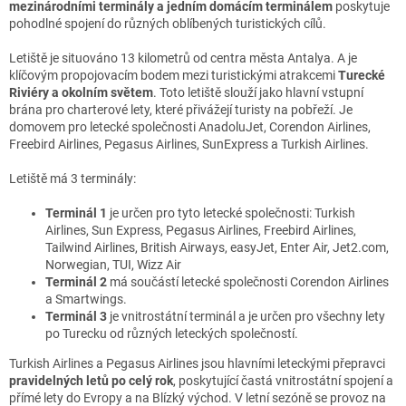
mezinárodními terminály a jedním domácím terminálem
poskytuje
pohodlné spojení do různých oblíbených turistických cílů.
Letiště je situováno 13 kilometrů od centra města Antalya. A je
klíčovým propojovacím bodem mezi turistickými atrakcemi
Turecké
Riviéry a okolním světem
. Toto letiště slouží jako hlavní vstupní
brána pro charterové lety, které přivážejí turisty na pobřeží. Je
domovem pro letecké společnosti AnadoluJet, Corendon Airlines,
Freebird Airlines, Pegasus Airlines, SunExpress a Turkish Airlines.
Letiště má 3 terminály:
Terminál 1
je určen pro tyto letecké společnosti: Turkish
Airlines, Sun Express, Pegasus Airlines, Freebird Airlines,
Tailwind Airlines, British Airways, easyJet, Enter Air, Jet2.com,
Norwegian, TUI, Wizz Air
Terminál 2
má součástí letecké společnosti Corendon Airlines
a Smartwings.
Terminál 3
je vnitrostátní terminál a je určen pro všechny lety
po Turecku od různých leteckých společností.
Turkish Airlines a Pegasus Airlines jsou hlavními leteckými přepravci
pravidelných letů po celý rok
, poskytující častá vnitrostátní spojení a
přímé lety do Evropy a na Blízký východ. V letní sezóně se provoz na