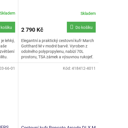
Skladem
Skladem
 košíku
Do košíku
2 790 Kč
je lehký,
Elegantní a praktický cestovní kufr March
vaše
Gotthard M v modré barvě. Vyroben z
zvětšení
odolného polypropylenu, nabízí 70L
litu.
prostoru, TSA zámek a výsuvnou rukojeť.
Ideální pro středně...
03-66-01
Kód:
418412-4011
NERS
Cestovní kufr Roncato Arcade DLX M