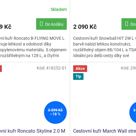
Skladem
Průměrné
hodnocení
produktu
Do košíku
Do
9 Kč
2 090 Kč
je
5,0
vní kufr Roncato B-FLYING MOVE L
Cestovní kufr Snowball HIT 2W L 
z
uje lehkost a odolnost díky
barvě nabízí lehkou konstrukci,
5
ropylenovému materiálu. S objemem
rozšiřitelný objem 88/104 L a TS
hvězdiček.
 rozšiřitelným na 128 L, a čtyřmi
Ideální pro delší cesty díky své
 je ideální pro...
praktičnosti a stylu. Rozměry...
Kód:
418252-01
Kód:
29
Akce
Tip
3 399 Kč
3
–18 %
vní kufr Roncato Skyline 2.0 M
Cestovní kufr March Wall str