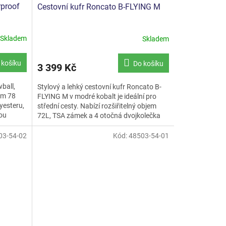
rproof
Cestovní kufr Roncato B-FLYING M
Skladem
Skladem
 košíku
Do košíku
3 399 Kč
ball,
Stylový a lehký cestovní kufr Roncato B-
em 78
FLYING M v modré kobalt je ideální pro
yesteru,
střední cesty. Nabízí rozšiřitelný objem
ou
72L, TSA zámek a 4 otočná dvojkolečka
pro snadnou...
03-54-02
Kód:
48503-54-01