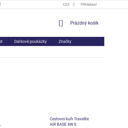
PROČ NAKOUPIT U NÁS
ČASTO KLADENÉ DOTAZY
CZK
Přihlášení
VŠE O NÁ
NÁKUPNÍ
Prázdný košík
KOŠÍK
st
Dárkové poukázky
Značky
Cestovní kufr Travelite
L
AIR BASE 4W S