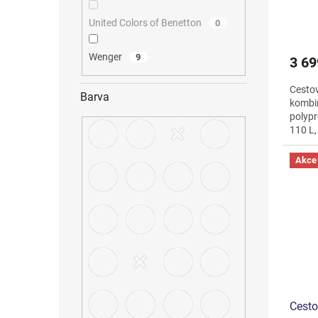
United Colors of Benetton
0
Wenger
9
3 69
Cesto
Barva
kombin
polyp
110 L,
kolečky
Akce
Cesto