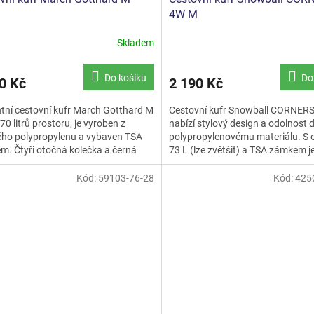
4W M
Skladem
rné
cení
ktu
Do košíku
Do
0 Kč
2 190 Kč
tní cestovní kufr March Gotthard M
Cestovní kufr Snowball CORNER
 70 litrů prostoru, je vyroben z
nabízí stylový design a odolnost d
ého polypropylenu a vybaven TSA
polypropylenovému materiálu. S
ček.
. Čtyři otočná kolečka a černá
73 L (lze zvětšit) a TSA zámkem je
 něj činí...
pro bezpečné...
Kód:
59103-76-28
Kód:
425