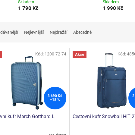
Skladem
Skladem
1 790 Kč
1 990 Kč
dávanější
Nejlevnější
Nejdražší
Abecedně
Kód:
1200-72-74
Kód:
485
Akce
3 690 Kč
2
–18 %
vní kufr March Gotthard L
Cestovní kufr Snowball HIT 