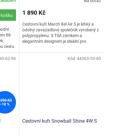
Skladem
Na dotaz
1 890 Kč
 košíku
Cestovní kufr March Bel Air S je lehký a
modré
odolný zavazadlový společník vyrobený z
em 88-
polypropylenu. S TSA zámkem a
ek,
elegantním designem je ideální pro
ou cestu.
bezpečné a stylové cestování.
90-62-96
Kód:
44303-55-60
 290 Kč
–18 %
M
Cestovní kufr Snowball Shine 4W S