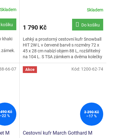
Skladem
Skladem
 košíku
Do košíku
1 790 Kč
v khaki
Lehký a prostorný cestovní kufr Snowball
HIT 2W L v červené barvě s rozměry 72 x
A zámek.
45 x 28 cm nabízí objem 88 L, rozšiřitelný
na 104 L. S TSA zámkem a dvěma kolečky
je ideální pro...
88-66-07
Kód:
1200-62-74
Akce
 490 Kč
3 390 Kč
–22 %
–17 %
eet M
Cestovní kufr March Gotthard M