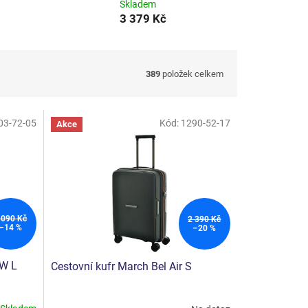
Skladem
3 379 Kč
389
položek celkem
03-72-05
Kód:
1290-52-17
Akce
 090 Kč
2 390 Kč
–14 %
–20 %
2W L
Cestovní kufr March Bel Air S