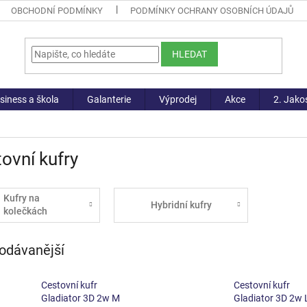
OBCHODNÍ PODMÍNKY
PODMÍNKY OCHRANY OSOBNÍCH ÚDAJŮ
HLEDAT
siness a škola
Galanterie
Výprodej
Akce
2. Jako
ovní kufry
Kufry na
Hybridní kufry
kolečkách
odávanější
Cestovní kufr
Cestovní kufr
Gladiator 3D 2w M
Gladiator 3D 2w 