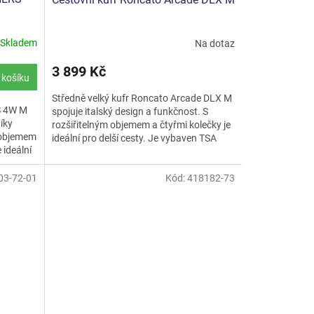
Skladem
Na dotaz
3 899 Kč
 košíku
Středně velký kufr Roncato Arcade DLX M
S 4W M
spojuje italský design a funkčnost. S
íky
rozšiřitelným objemem a čtyřmi kolečky je
 objemem
ideální pro delší cesty. Je vybaven TSA
 ideální
zámkem a odolným...
03-72-01
Kód:
418182-73