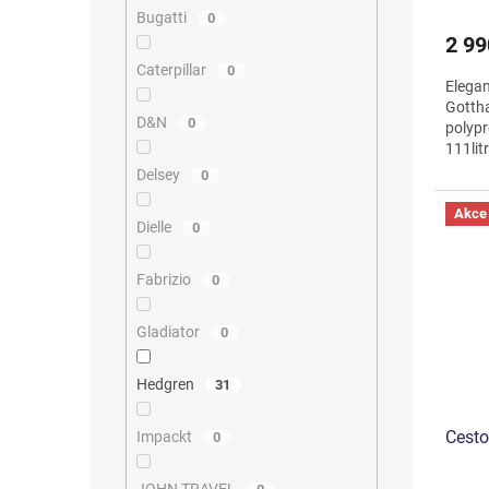
Bugatti
0
2 99
Caterpillar
0
Elegan
Gotth
D&N
0
polyp
111lit
cestov
Delsey
0
Akce
Dielle
0
Fabrizio
0
Gladiator
0
Hedgren
31
Cesto
Impackt
0