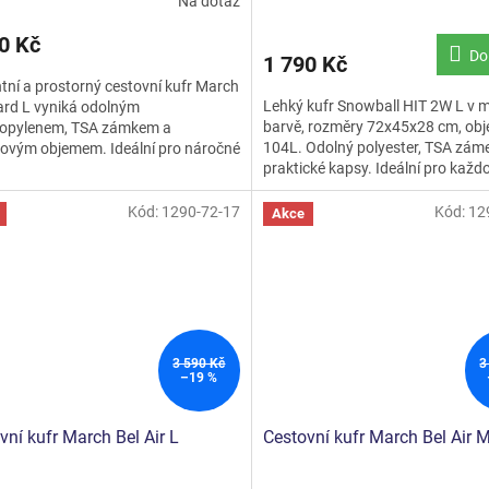
Na dotaz
0 Kč
Do
1 790 Kč
tní a prostorný cestovní kufr March
Lehký kufr Snowball HIT 2W L v 
ard L vyniká odolným
barvě, rozměry 72x45x28 cm, obj
ropylenem, TSA zámkem a
104L. Odolný polyester, TSA zám
rovým objemem. Ideální pro náročné
praktické kapsy. Ideální pro každ
atele.
Kód:
1290-72-17
Kód:
12
Akce
3 590 Kč
3
–19 %
vní kufr March Bel Air L
Cestovní kufr March Bel Air 