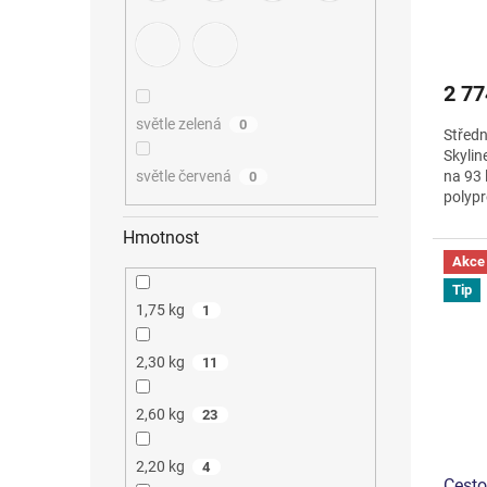
2 77
světle zelená
0
Středn
Skylin
na 93 
světle červená
0
polyp
kolečka
Hmotnost
Akce
Tip
1,75 kg
1
2,30 kg
11
2,60 kg
23
2,20 kg
4
Cesto