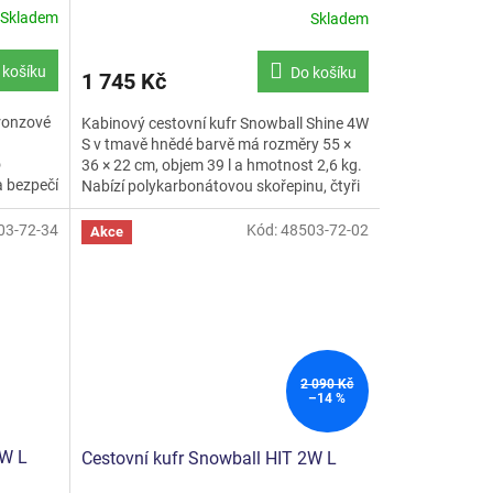
Skladem
Skladem
 košíku
Do košíku
1 745 Kč
bronzové
Kabinový cestovní kufr Snowball Shine 4W
S v tmavě hnědé barvě má rozměry 55 ×
o
36 × 22 cm, objem 39 l a hmotnost 2,6 kg.
a bezpečí
Nabízí polykarbonátovou skořepinu, čtyři
otočná...
03-72-34
Kód:
48503-72-02
Akce
2 090 Kč
–14 %
2W L
Cestovní kufr Snowball HIT 2W L