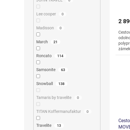
JOHN TRAVEL
0
Lee cooper
0
2 89
Madisson
0
Cestov
odolno
March
21
polypr
zámek 
kolečk
Roncato
114
Samsonite
63
Snowball
138
Tamaris by travelite
0
TITAN Koffermanufaktur
0
Cesto
Travelite
13
MOVE