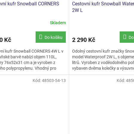
vní kufr Snowball CORNERS
Cestovní kufr Snowball Wate
2W L
Skladem
Do košíku
Do
0 Kč
2 290 Kč
vní kufr Snowball CORNERS 4W L v
Odolný cestovní kufr značky Snow
ňské barvě nabízí objem 110L,
model Waterproof 2W L, s objem
y 76x52x31 cm a je vyroben z
litrů. Vyroben z voděodolného pol
ého polypropylenu. Vhodný pro
vybaven dvěma kolečky a výsuvn
é cestovatele díky TSA zámku...
rukojetí. Ideální pro...
Kód:
48503-54-13
Kód:
485