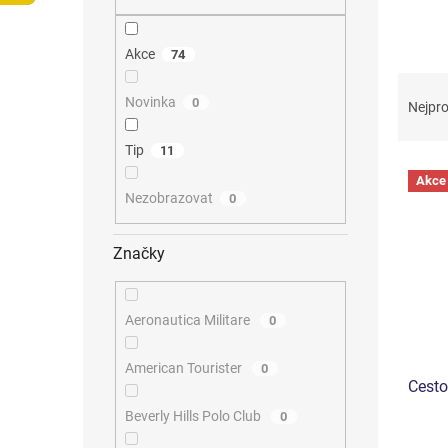
n
e
l
Akce
74
Ř
a
Novinka
0
Nejpro
z
e
Tip
11
V
n
Akce
ý
í
Nezobrazovat
0
p
p
i
r
Značky
s
o
p
d
r
u
Aeronautica Militare
o
0
k
d
t
u
ů
American Tourister
0
Cesto
k
t
Beverly Hills Polo Club
0
ů