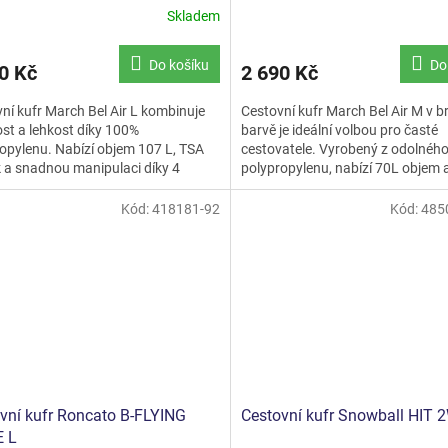
Skladem
Do košíku
Do
0 Kč
2 690 Kč
ní kufr March Bel Air L kombinuje
Cestovní kufr March Bel Air M v 
st a lehkost díky 100%
barvě je ideální volbou pro časté
opylenu. Nabízí objem 107 L, TSA
cestovatele. Vyrobený z odolnéh
a snadnou manipulaci díky 4
polypropylenu, nabízí 70L objem 
ům. Ideální pro delší cesty.
díky TSA zámku. Snadno se...
Kód:
418181-92
Kód:
485
vní kufr Roncato B-FLYING
Cestovní kufr Snowball HIT 
 L