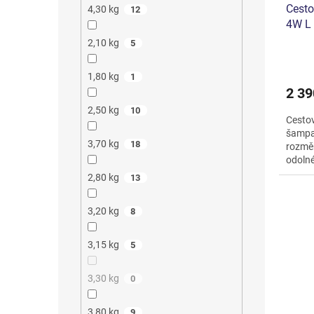
Cesto
4,30 kg
12
4W L
2,10 kg
5
1,80 kg
1
2 39
2,50 kg
10
Cesto
šampa
3,70 kg
18
rozměr
odoln
náročn
2,80 kg
13
3,20 kg
8
3,15 kg
5
3,30 kg
0
3,80 kg
9