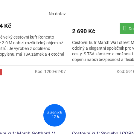
Na dotaz
4 Kč
Do
2 690 Kč
ě velký cestovní kufr Roncato
Cestovní kufr March Wall street M 
e 2.0 M nabízí rozšířitelný objem až
odolný a elegantní společník pro 
litrů. Je vyroben z odolného
cesty. S TSA zámkem a možností 
ropylenu, má TSA zámek a 4 otočná
objemu nabízí bezpečnost a flexibi
. Ideální pro...
Ideální pro...
Kód:
1200-62-07
Kód:
591
3 390 Kč
–17 %
vní kufr March Gotthard M
Cestovní kufr Snowball COR