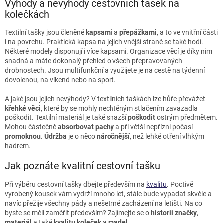
Výhody a nevýhody cestovních tašek na
kolečkách
Textilní tašky jsou členěné
kapsami
a
přepážkami
, a to ve vnitřní části
i na povrchu. Praktická kapsa na jejich vnější straně se také hodí.
Některé modely disponují i více kapsami. Organizace věcí je díky nim
snadná a máte dokonalý přehled o všech přepravovaných
drobnostech. Jsou multifunkční a využijete je na cestě na týdenní
dovolenou, na víkend nebo na sport.
A jaké jsou jejich nevýhody? V textilních taškách lze hůře převážet
křehké věci
, které by se mohly nechtěným stlačením zavazadla
poškodit. Textilní materiál je také snazší
poškodit
ostrým předmětem.
Mohou částečně
absorbovat
pachy
a při větší nepřízni počasí
promoknou
.
Údržba
je o něco
náročnější
, než lehké otření vlhkým
hadrem.
Jak poznáte kvalitní cestovní tašku
Při výběru cestovní tašky dbejte především na
kvalitu
. Poctivě
vyrobený kousek vám vydrží mnoho let, stále bude vypadat skvěle a
navíc přežije všechny pády a nešetrné zacházení na letišti. Na co
byste se měli zaměřit především? Zajímejte se o
historii
značky
,
materiál
a také
kvalitu
koleček
a
madel
.