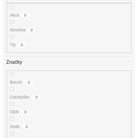
Akce
0
Novinka
0
Tip
0
Značky
Bench
0
Caterpillar
0
D&N
0
Dielle
0