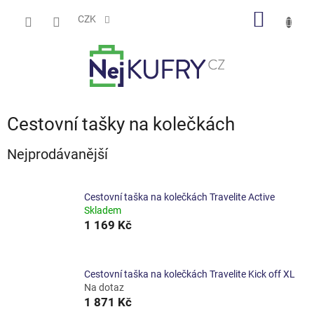
Přejít
NÁKUP
na
CZK
obsah
KOŠÍK
Cestovní tašky na kolečkách
Nejprodávanější
Cestovní taška na kolečkách Travelite Active
Skladem
1 169 Kč
Cestovní taška na kolečkách Travelite Kick off XL
Na dotaz
1 871 Kč