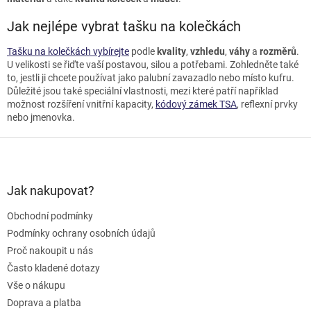
Jak nejlépe vybrat tašku na kolečkách
Tašku na kolečkách vybírejte
podle
kvality
,
vzhledu
,
váhy
a
rozměrů
.
U velikosti se řiďte vaší postavou, silou a potřebami. Zohledněte také
to, jestli ji chcete používat jako palubní zavazadlo nebo místo kufru.
Důležité jsou také speciální vlastnosti, mezi které patří například
možnost rozšíření vnitřní kapacity,
kódový zámek TSA
, reflexní prvky
nebo jmenovka.
Z
á
p
a
Jak nakupovat?
t
Obchodní podmínky
í
Podmínky ochrany osobních údajů
Proč nakoupit u nás
Často kladené dotazy
Vše o nákupu
Doprava a platba