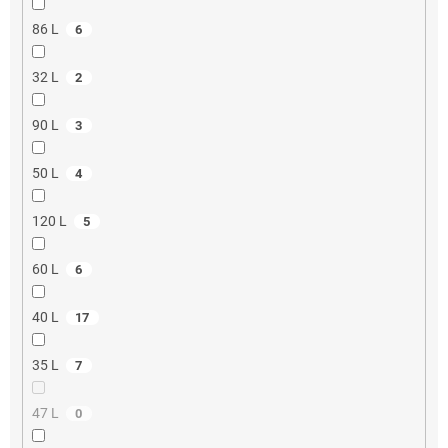
86 L
6
32 L
2
90 L
3
50 L
4
120 L
5
60 L
6
40 L
17
35 L
7
47 L
0