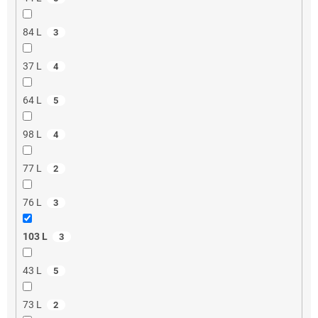
84 L
3
37 L
4
64 L
5
98 L
4
77 L
2
76 L
3
103 L
3
43 L
5
73 L
2