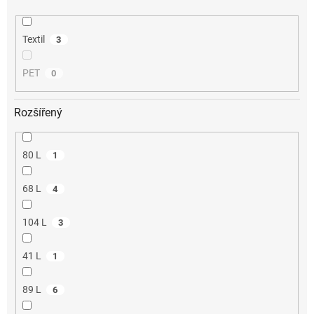
Textil
3
PET
0
Rozšířený
80 L
1
68 L
4
104 L
3
41 L
1
89 L
6