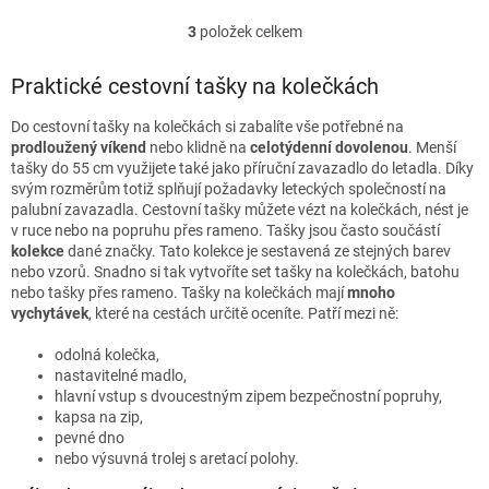
3
položek celkem
O
v
l
Praktické cestovní tašky na kolečkách
á
d
Do cestovní tašky na kolečkách si zabalíte vše potřebné na
a
prodloužený víkend
nebo klidně na
celotýdenní dovolenou
. Menší
c
tašky do 55 cm využijete také jako příruční zavazadlo do letadla. Díky
í
svým rozměrům totiž splňují požadavky leteckých společností na
p
palubní zavazadla. Cestovní tašky můžete vézt na kolečkách, nést je
r
v ruce nebo na popruhu přes rameno. Tašky jsou často součástí
v
kolekce
dané značky. Tato kolekce je sestavená ze stejných barev
k
nebo vzorů. Snadno si tak vytvoříte set tašky na kolečkách, batohu
y
nebo tašky přes rameno. Tašky na kolečkách mají
mnoho
v
vychytávek
, které na cestách určitě oceníte. Patří mezi ně:
ý
p
odolná kolečka,
i
nastavitelné madlo,
s
hlavní vstup s dvoucestným zipem bezpečnostní popruhy,
u
kapsa na zip,
pevné dno
nebo výsuvná trolej s aretací polohy.