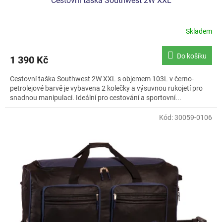
Cestovní taška Southwest 2W XXL
Skladem
Průměrné
hodnocení
produktu
Do košíku
1 390 Kč
je
5,0
Cestovní taška Southwest 2W XXL s objemem 103L v černo-
z
petrolejové barvě je vybavena 2 kolečky a výsuvnou rukojetí pro
5
snadnou manipulaci. Ideální pro cestování a sportovní...
hvězdiček.
Kód:
30059-0106