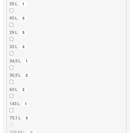
55 L
1
95 L
5
29 L
5
33 L
3
34,5 L
1
36,5 L
2
63 L
2
143 L
1
75,1 L
3
109,49 L
0