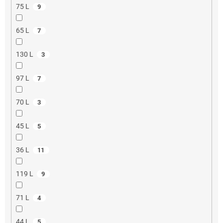
75 L
9
65 L
7
130 L
3
97 L
7
70 L
3
45 L
5
36 L
11
119 L
9
71 L
4
44 L
5