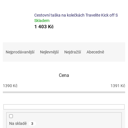
Cestovní taška na kolečkách Travelite Kick off S
Skladem
1 403 Kč
Ř
a
Nejprodávanější
Nejlevnější
Nejdražší
Abecedně
z
e
n
Cena
í
p
1390
Kč
1391
Kč
r
o
d
u
k
t
Na skladě
3
ů