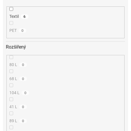
Textil
6
PET
0
Rozšířený
80 L
0
68 L
0
104 L
0
41 L
0
89 L
0