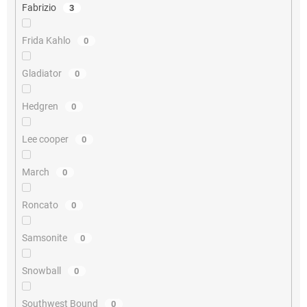
Fabrizio
3
Frida Kahlo
0
Gladiator
0
Hedgren
0
Lee cooper
0
March
0
Roncato
0
Samsonite
0
Snowball
0
Southwest Bound
0