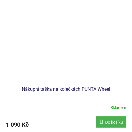
Nákupní taška na kolečkách PUNTA Wheel
Skladem
Průměrné
hodnocení
produktu
Do košíku
1 090 Kč
je
4,5