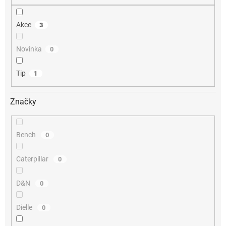
Akce
3
Novinka
0
Tip
1
Značky
Bench
0
Caterpillar
0
D&N
0
Dielle
0