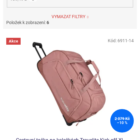
VYMAZAT FILTRY
Položek k zobrazení:
6
V
Kód:
6911-14
Akce
ý
p
i
s
p
r
o
d
u
k
t
ů
2 079 Kč
–10 %