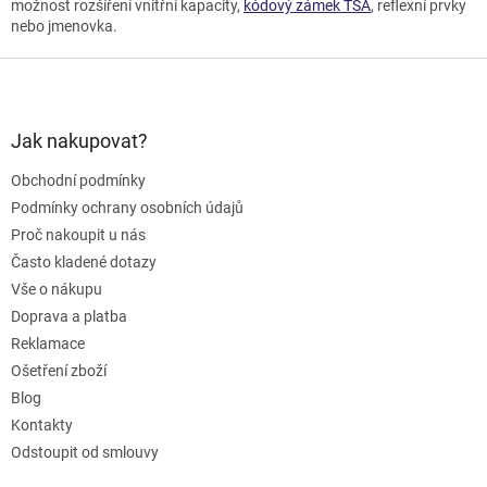
možnost rozšíření vnitřní kapacity,
kódový zámek TSA
, reflexní prvky
nebo jmenovka.
Z
á
p
a
Jak nakupovat?
t
Obchodní podmínky
í
Podmínky ochrany osobních údajů
Proč nakoupit u nás
Často kladené dotazy
Vše o nákupu
Doprava a platba
Reklamace
Ošetření zboží
Blog
Kontakty
Odstoupit od smlouvy