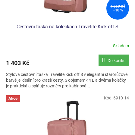
1 559 Kč
–10 %
Cestovní taška na kolečkách Travelite Kick off S
Skladem
Průměrné
hodnocení
produktu
Do košíku
1 403 Kč
je
4,9
Stylová cestovní taška Travelite Kick off S v elegantní starorůžové
z
barvě je ideální pro kratší cesty. S objemem 44 L a dvěma kolečky
5
je praktická a splňuje rozměry pro kabinová...
hvězdiček.
Kód:
6910-14
Akce