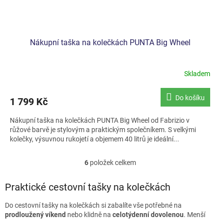
Nákupní taška na kolečkách PUNTA Big Wheel
Skladem
Do košíku
1 799 Kč
Nákupní taška na kolečkách PUNTA Big Wheel od Fabrizio v
růžové barvě je stylovým a praktickým společníkem. S velkými
kolečky, výsuvnou rukojetí a objemem 40 litrů je ideální...
6
položek celkem
O
v
l
Praktické cestovní tašky na kolečkách
á
d
Do cestovní tašky na kolečkách si zabalíte vše potřebné na
a
prodloužený víkend
nebo klidně na
celotýdenní dovolenou
. Menší