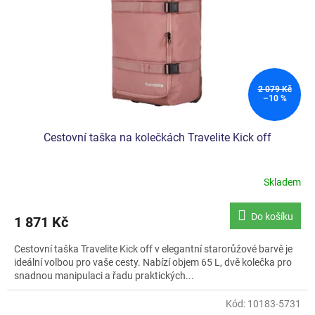
2 079 Kč
–10 %
Cestovní taška na kolečkách Travelite Kick off
Skladem
Průměrné
hodnocení
produktu
Do košíku
1 871 Kč
je
5,0
Cestovní taška Travelite Kick off v elegantní starorůžové barvě je
z
ideální volbou pro vaše cesty. Nabízí objem 65 L, dvě kolečka pro
5
snadnou manipulaci a řadu praktických...
hvězdiček.
Kód:
10183-5731