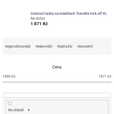
Cestovní taška na kolečkách Travelite Kick off XL
Na dotaz
1 871 Kč
Ř
a
Nejprodávanější
Nejlevnější
Nejdražší
Abecedně
z
e
n
Cena
í
p
1090
Kč
1871
Kč
r
o
d
u
k
t
Na skladě
5
ů