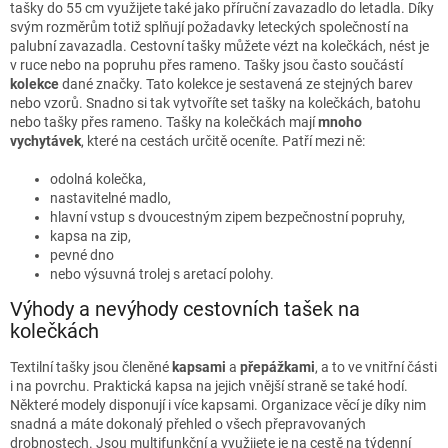
c
tašky do 55 cm využijete také jako příruční zavazadlo do letadla. Díky
í
svým rozměrům totiž splňují požadavky leteckých společností na
p
palubní zavazadla. Cestovní tašky můžete vézt na kolečkách, nést je
r
v ruce nebo na popruhu přes rameno. Tašky jsou často součástí
v
kolekce
dané značky. Tato kolekce je sestavená ze stejných barev
k
nebo vzorů. Snadno si tak vytvoříte set tašky na kolečkách, batohu
y
nebo tašky přes rameno. Tašky na kolečkách mají
mnoho
v
vychytávek
, které na cestách určitě oceníte. Patří mezi ně:
ý
p
odolná kolečka,
i
nastavitelné madlo,
s
hlavní vstup s dvoucestným zipem bezpečnostní popruhy,
u
kapsa na zip,
pevné dno
nebo výsuvná trolej s aretací polohy.
Výhody a nevýhody cestovních tašek na
kolečkách
Textilní tašky jsou členěné
kapsami
a
přepážkami
, a to ve vnitřní části
i na povrchu. Praktická kapsa na jejich vnější straně se také hodí.
Některé modely disponují i více kapsami. Organizace věcí je díky nim
snadná a máte dokonalý přehled o všech přepravovaných
drobnostech. Jsou multifunkční a využijete je na cestě na týdenní