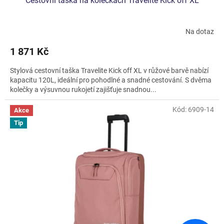
Cestovní taška na kolečkách Travelite Kick off XL
Na dotaz
1 871 Kč
Stylová cestovní taška Travelite Kick off XL v růžové barvě nabízí
kapacitu 120L, ideální pro pohodlné a snadné cestování. S dvěma
kolečky a výsuvnou rukojetí zajišťuje snadnou...
Kód:
6909-14
Akce
Tip