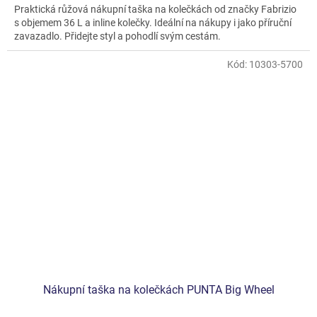
Praktická růžová nákupní taška na kolečkách od značky Fabrizio
z
s objemem 36 L a inline kolečky. Ideální na nákupy i jako příruční
5
zavazadlo. Přidejte styl a pohodlí svým cestám.
hvězdiček.
Kód:
10303-5700
Nákupní taška na kolečkách PUNTA Big Wheel