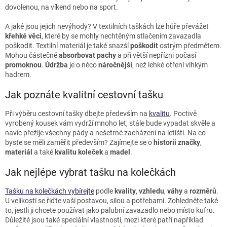
dovolenou, na víkend nebo na sport.
A jaké jsou jejich nevýhody? V textilních taškách lze hůře převážet
křehké věci
, které by se mohly nechtěným stlačením zavazadla
poškodit. Textilní materiál je také snazší
poškodit
ostrým předmětem.
Mohou částečně
absorbovat
pachy
a při větší nepřízni počasí
promoknou
.
Údržba
je o něco
náročnější
, než lehké otření vlhkým
hadrem.
Jak poznáte kvalitní cestovní tašku
Při výběru cestovní tašky dbejte především na
kvalitu
. Poctivě
vyrobený kousek vám vydrží mnoho let, stále bude vypadat skvěle a
navíc přežije všechny pády a nešetrné zacházení na letišti. Na co
byste se měli zaměřit především? Zajímejte se o
historii
značky
,
materiál
a také
kvalitu
koleček
a
madel
.
Jak nejlépe vybrat tašku na kolečkách
Tašku na kolečkách vybírejte
podle
kvality
,
vzhledu
,
váhy
a
rozměrů
.
U velikosti se řiďte vaší postavou, silou a potřebami. Zohledněte také
to, jestli ji chcete používat jako palubní zavazadlo nebo místo kufru.
Důležité jsou také speciální vlastnosti, mezi které patří například