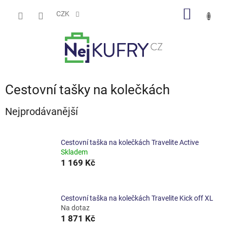
Přejít
NÁKUP
na
CZK
obsah
KOŠÍK
Cestovní tašky na kolečkách
Nejprodávanější
Cestovní taška na kolečkách Travelite Active
Skladem
1 169 Kč
Cestovní taška na kolečkách Travelite Kick off XL
Na dotaz
1 871 Kč