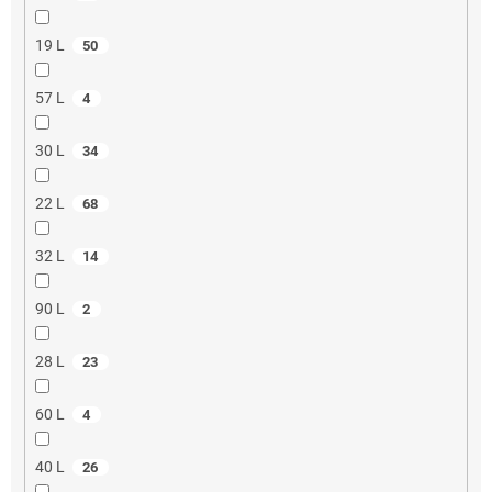
19 L
50
57 L
4
30 L
34
22 L
68
32 L
14
90 L
2
28 L
23
60 L
4
40 L
26