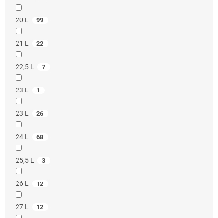
20 L
99
21 L
22
22,5 L
7
23 L
1
23 L
26
24 L
68
25,5 L
3
26 L
12
27 L
12