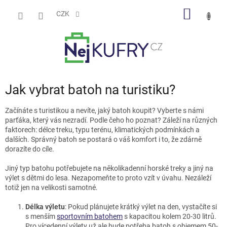
Přejít
NÁKUP
na
CZK
obsah
KOŠÍK
Jak vybrat batoh na turistiku?
Začínáte s turistikou a nevíte, jaký batoh koupit? Vyberte s námi
parťáka, který vás nezradí. Podle čeho ho poznat? Záleží na různých
faktorech: délce treku, typu terénu, klimatických podmínkách a
dalších. Správný batoh se postará o váš komfort i to, že zdárně
dorazíte do cíle.
Jiný typ batohu potřebujete na několikadenní horské treky a jiný na
výlet s dětmi do lesa. Nezapomeňte to proto vzít v úvahu. Nezáleží
totiž jen na velikosti samotné.
Délka výletu
: Pokud plánujete krátký výlet na den, vystačíte si
s menším
sportovním batohem
s kapacitou kolem 20-30 litrů.
Pro vícedenní výlety už ale bude potřeba batoh s objemem 50-