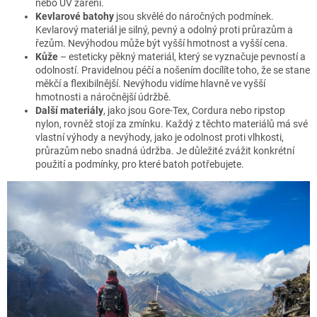
nebo UV záření.
Kevlarové batohy
jsou skvělé do náročných podmínek.
Kevlarový materiál je silný, pevný a odolný proti průrazům a
řezům. Nevýhodou může být vyšší hmotnost a vyšší cena.
Kůže
– esteticky pěkný materiál, který se vyznačuje pevností a
odolností. Pravidelnou péčí a nošením docílíte toho, že se stane
měkčí a flexibilnější. Nevýhodu vidíme hlavně ve vyšší
hmotnosti a náročnější údržbě.
Další materiály
, jako jsou Gore-Tex, Cordura nebo ripstop
nylon, rovněž stojí za zmínku. Každý z těchto materiálů má své
vlastní výhody a nevýhody, jako je odolnost proti vlhkosti,
průrazům nebo snadná údržba. Je důležité zvážit konkrétní
použití a podmínky, pro které batoh potřebujete.