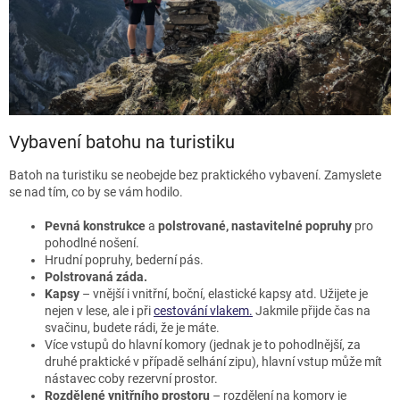
Vybavení batohu na turistiku
Batoh na turistiku se neobejde bez praktického vybavení. Zamyslete
se nad tím, co by se vám hodilo.
Pevná konstrukce
a
polstrované, nastavitelné popruhy
pro
pohodlné nošení.
Hrudní popruhy, bederní pás.
Polstrovaná záda.
Kapsy
– vnější i vnitřní, boční, elastické kapsy atd. Užijete je
nejen v lese, ale i při
cestování vlakem.
Jakmile přijde čas na
svačinu, budete rádi, že je máte.
Více vstupů do hlavní komory (jednak je to pohodlnější, za
druhé praktické v případě selhání zipu), hlavní vstup může mít
nástavec coby rezervní prostor.
Rozdělené vnitřního prostoru
– rozdělení na komory je