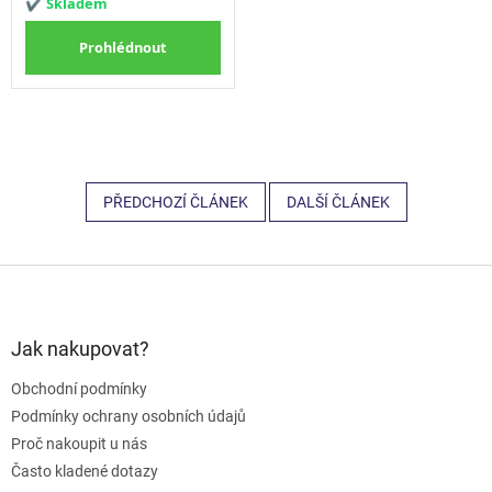
PŘEDCHOZÍ ČLÁNEK
DALŠÍ ČLÁNEK
Z
á
p
a
Jak nakupovat?
t
Obchodní podmínky
í
Podmínky ochrany osobních údajů
Proč nakoupit u nás
Často kladené dotazy