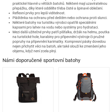
praktické hlavně u větších batohů. Některé mají uzavíratelnou
přepážku, díky které oddělíte třeba čisté a špinavé oblečení.
Reflexní prvky pro lepší viditelnost.
Pláštěnka na ochranu před deštěm nebo ochrana proti slunci.
Některé batohy na turistiku výrobci opatřili speciálními
kapsami pro lahev na vodu nebo systémy pro hydrataci.
Mezi další užitečné prvky patří píšťalka, držák na helmu, poutka
na turistické hole, karabiny pro připevnění výstroje či pružné
popruhy na připevnění karimatky. Kompresní pásky dovedou
nejen přichytit věci na batoh, ale také slouží ke zmenšení jeho
objemu, když není zcela plný.
Námi doporučené sportovní batohy