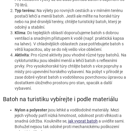
70 litrů.
Typ terénu:
Na výlety po rovných cestách a v mírném terénu
postačí lehčí a menší batoh. Jestli ale míříte na horské túry
nebo na jiné drsnější terény, chtějte turistický batoh, který je
odolný a stabilní.
Klima
: Do teplejších oblastí doporučujeme batoh s dobrou
ventilací a snadným přístupem k vodě (např. praktická kapsa
na lahev). V chladnějších oblastech zase potřebujete batoh s
větší kapacitou, aby se do něj vešlo více oblečení.
Aktivita
: Pro různé aktivity jsou vhodné různé typy batohů. Na
cykloturistiku jsou ideální menší a lehčí batoh s reflexními
prvky. Pro vysokohorské túry chtějte batoh s více popruhy a
místy pro upevnění horského vybavení. Na pobyt v přírodě je
zase dobré vybrat batoh s vodotěsnou povrchovou úpravou a
dostatkem úložného prostoru pro stan, spacák a další
vybavení.
Batoh na turistiku vybírejte i podle materiálu
Nylon a polyester
jsou lehké a voděodolné materiály. Mezi
jejich výhody patří nízká hmotnost, odolnost proti vlhkosti a
snadná údržba. Koukněte se,
jak vyprat batoh
a uvidíte sami.
Bohužel nejsou tak odolné proti mechanickému poškození