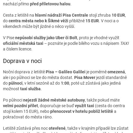
nachází přímo
před příletovou halou
.
Cesta z letiště na
hlavní nádraží Pisa Centrale
stojí zhruba
10 EUR
,
do
centra města nebo k Šikmé věži
přibližně
15 EUR
. V noci a o
víkendech může být jízdné o něco vyšší.
V Pise
nepůsobí služby jako Uber či Bolt
, proto je vhodné využít
oficiální městská taxi
– poznáte je podle bílého vozu s nápisem
TAXI
a číslem licence.
Doprava v noci
Noční doprava z letiště
Pisa – Galileo Galilei
je poměrně
omezená
,
ale i po půlnoci se lze do města dostat.
Pisa Mover
jezdí standardně
do
půlnoci
, v letní sezóně až do
1:00
, poté už zůstává jako jediná
možnost
taxi služba
.
Po půlnoci
nejezdí žádné městské autobusy
, takže pokud máte
velmi pozdní přílet
, doporučuje se buď
využít taxi
(cesta do centra
stojí kolem 15 EUR), nebo
přenocovat v hotelu poblíž letiště
a
pokračovat do města ráno.
Letiště zůstává přes noc
otevřené
, takže v krajním případě lze zůstat