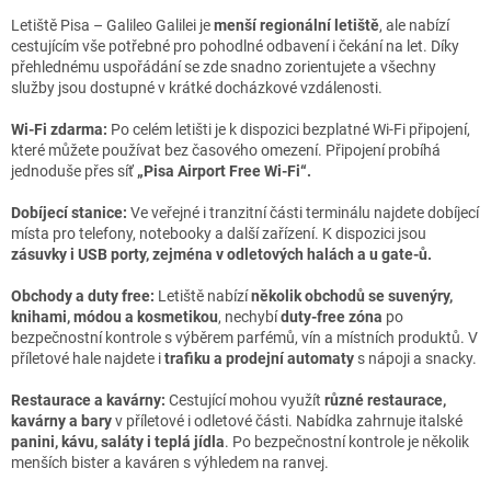
Letiště Pisa – Galileo Galilei je
menší regionální letiště
, ale nabízí
cestujícím vše potřebné pro pohodlné odbavení i čekání na let. Díky
přehlednému uspořádání se zde snadno zorientujete a všechny
služby jsou dostupné v krátké docházkové vzdálenosti.
Wi-Fi zdarma:
Po celém letišti je k dispozici bezplatné Wi-Fi připojení,
které můžete používat bez časového omezení. Připojení probíhá
jednoduše přes síť
„Pisa Airport Free Wi-Fi“.
Dobíjecí stanice:
Ve veřejné i tranzitní části terminálu najdete dobíjecí
místa pro telefony, notebooky a další zařízení. K dispozici jsou
zásuvky i USB porty, zejména v odletových halách a u gate-ů.
Obchody a duty free:
Letiště nabízí
několik obchodů se suvenýry,
knihami, módou a kosmetikou
, nechybí
duty-free zóna
po
bezpečnostní kontrole s výběrem parfémů, vín a místních produktů. V
příletové hale najdete i
trafiku a prodejní automaty
s nápoji a snacky.
Restaurace a kavárny:
Cestující mohou využít
různé restaurace,
kavárny a bary
v příletové i odletové části. Nabídka zahrnuje italské
panini, kávu, saláty i teplá jídla
. Po bezpečnostní kontrole je několik
menších bister a kaváren s výhledem na ranvej.