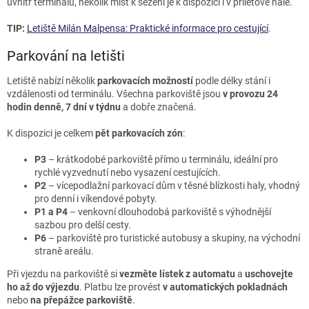
uvnitř terminálu, několik míst k sezení je k dispozici i v příletové hale.
TIP:
Letiště Milán Malpensa: Praktické informace pro cestující
.
Parkování na letišti
Letiště nabízí několik
parkovacích možností
podle délky stání i
vzdálenosti od terminálu. Všechna parkoviště jsou
v provozu 24
hodin denně, 7 dní v týdnu
a dobře značená.
K dispozici je celkem
pět parkovacích zón
:
P3
– krátkodobé parkoviště přímo u terminálu, ideální pro
rychlé vyzvednutí nebo vysazení cestujících.
P2
– vícepodlažní parkovací dům v těsné blízkosti haly, vhodný
pro denní i víkendové pobyty.
P1 a P4
– venkovní dlouhodobá parkoviště s výhodnější
sazbou pro delší cesty.
P6
– parkoviště pro turistické autobusy a skupiny, na východní
straně areálu.
Při vjezdu na parkoviště si
vezměte lístek z automatu
a
uschovejte
ho až do výjezdu
. Platbu lze provést
v automatických pokladnách
nebo
na přepážce parkoviště
.