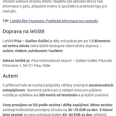
oficiální webové stránky letiště. Najdete zde aktuální letový řád,
informace o gatu, případné změny či zpoždění a praktické tipy pro
cestující.
TIP:
Letiště Řím Fiumicino: Praktické informace pro cestující
.
Doprava na letiště
Letiště
Pisa – Galileo Galilei
je díky své poloze jen asi
1,5 kilometru
od centra města
velmi dobře dostupné všemi druhy dopravy –
autem, vlakem, autobusem i taxíkem
.
Adresa letiště je:
Pisa International Airport – Galileo Galilei, Piazzale
D’Ascanio 1, 56121 Pisa, Itálie.
Autem
V příletové hale se nachází přepážky většiny známých
mezinárodních
autopůjčoven
. Samotná parkovací a výdejní zóna pro půjčená
vozidla je vzdálena asi
300 metrů od terminálu
a je dobře značená.
Ceny pronájmu se liší podle sezóny i délky zapůjčení. Mimo sezónu
začínají krátkodobé pronájmy zhruba na
30–35 EUR za den
.
V hlavní
letní sezóně
se cena pohybuje kolem
45–60 EUR za den
, přičemž