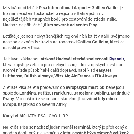
Mezinárodní letiště
Pisa International Airport – Galileo Galilei
je
hlavním letištěm toskánského regionu v Itálii a jedním z
nejdůležitějších vstupních bodů pro cestování do střední Itálie.
Nachází se přibližně
1,5 km severně od centra Pisy.
Letiště je jedno z nejvytíženějších regionálních letišť v Itálii. Své jméno
nese po slavném fyzikovi a astronomovi
Galileu Galileim
, který se
narodil právě v Pise.
Je hlavní základnou
nízkonákladové letecké společnosti
Ryanair
,
která zajišťuje většinu pravidelných spojů do evropských destinací.
Kromě ní zde působí také další dopravci, například
easyJet,
Lufthansa, British Airways, Wizz Air, Air France
a
ITA Airways
.
Z letiště Pisa se létá především do
evropských měst
, oblíbené jsou
spoje do
Londýna, Paříže, Frankfurtu, Barcelony, Dublinu, Madridu
či
Prahy
. V menší míře se odsud uskutečňují i
sezónní lety mimo
Evropu
, například do severní Afriky.
Kódy letiště:
IATA: PSA, ICAO: LIRP.
Na letišti Pisa se nachází
jeden menší terminál
, který je přehledný a
snadno dostupný, ale zejména v
letní sezóně bývá výrazně vytížený
.