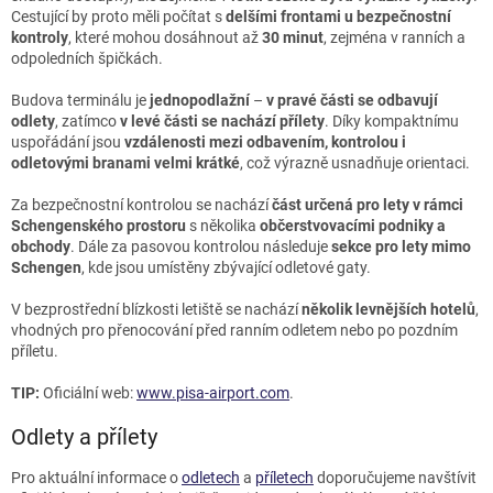
Cestující by proto měli počítat s
delšími frontami u bezpečnostní
kontroly
, které mohou dosáhnout až
30 minut
, zejména v ranních a
odpoledních špičkách.
Budova terminálu je
jednopodlažní
–
v pravé části se odbavují
odlety
, zatímco
v levé části se nachází přílety
. Díky kompaktnímu
uspořádání jsou
vzdálenosti mezi odbavením, kontrolou i
odletovými branami velmi krátké
, což výrazně usnadňuje orientaci.
Za bezpečnostní kontrolou se nachází
část určená pro lety v rámci
Schengenského prostoru
s několika
občerstvovacími podniky a
obchody
. Dále za pasovou kontrolou následuje
sekce pro lety mimo
Schengen
, kde jsou umístěny zbývající odletové gaty.
V bezprostřední blízkosti letiště se nachází
několik levnějších hotelů
,
vhodných pro přenocování před ranním odletem nebo po pozdním
příletu.
TIP:
Oficiální web:
www.pisa-airport.com
.
Odlety a přílety
Pro aktuální informace o
odletech
a
příletech
doporučujeme navštívit