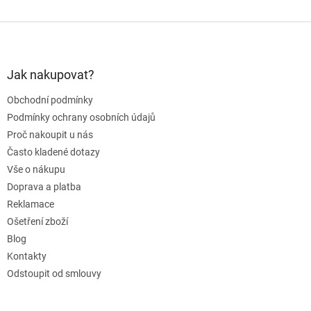
Z
á
p
a
Jak nakupovat?
t
Obchodní podmínky
í
Podmínky ochrany osobních údajů
Proč nakoupit u nás
Často kladené dotazy
Vše o nákupu
Doprava a platba
Reklamace
Ošetření zboží
Blog
Kontakty
Odstoupit od smlouvy