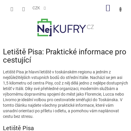
Přejít
NÁKUP
na
CZK
obsah
KOŠÍK
Letiště Pisa: Praktické informace pro
cestující
Letiště Pisa je hlavní letiště v toskánském regionu a jedním z
nejdůležitějších vstupních bodů do střední Itálie. Nachází se jen asi
1,5 kilometru od centra Pisy, což z něj dělá jedno z nejlépe dostupných
letišť v Itálii. Díky své přehledné organizaci, moderním službám a
výbornému dopravnímu spojení do měst jako Florencie, Lucca nebo
Livorno je ideální volbou pro cestovatele směřující do Toskánska. V
tomto článku najdete všechny praktické informace, které vám
usnadní orientaci po příletu i odletu, a pomohou vám naplánovat
cestu bez stresu.
Letiště Pisa