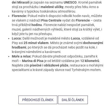
dei Miracoli
je zapsán na seznamu
UNESCO
. Kromě památek
stojí za procházku i
malebné uličky
, mosty přes řeku Arno a
kavárny s typickou toskánskou atmosférou.
Florencie:
Pokud máte k dispozici několik hodin navíc, můžete
se vlakem z nádraží
Pisa Centrale
vydat do
Florencie
– cesta
trvá přibližně
hodinu
. Florencie nabízí nespočet památek,
muzeí, galerií i nádherných výhledů, které stojí za krátký výlet, i
když jste tu jen na přestupu.
Lucca:
Další možností je malebné město
Lucca
, vzdálené od
Pisy asi
25 minut vlakem
. Město je známé svými
dochovanými
hradbami
, po kterých se dá procházet nebo jezdit na kole, i
krásnými náměstími a kavárnami.
Moře a relax:
Pokud dáváte přednost odpočinku, zamiřte k
moři –
Marina di Pisa
je od letiště vzdálena jen
12 kilometrů
.
Najdete zde
písečné i oblázkové pláže
, restaurace s mořskými
specialitami a krásné západy slunce nad Tyrhénským mořem.
PŘEDCHOZÍ ČLÁNEK
DALŠÍ ČLÁNEK