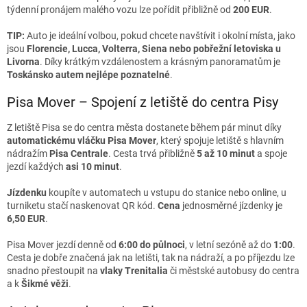
týdenní pronájem malého vozu lze pořídit přibližně od
200 EUR
.
TIP:
Auto je ideální volbou, pokud chcete navštívit i okolní místa, jako
jsou
Florencie, Lucca, Volterra, Siena nebo pobřežní letoviska u
Livorna
. Díky krátkým vzdálenostem a krásným panoramatům je
Toskánsko autem nejlépe poznatelné
.
Pisa Mover – Spojení z letiště do centra Pisy
Z letiště Pisa se do centra města dostanete během pár minut díky
automatickému vláčku Pisa Mover
, který spojuje letiště s hlavním
nádražím
Pisa Centrale
. Cesta trvá přibližně
5 až 10 minut
a spoje
jezdí každých
asi 10 minut
.
Jízdenku
koupíte v automatech u vstupu do stanice nebo online, u
turniketu stačí naskenovat QR kód.
Cena
jednosměrné jízdenky je
6,50 EUR
.
Pisa Mover jezdí denně od
6:00 do půlnoci
, v letní sezóně až do
1:00
.
Cesta je dobře značená jak na letišti, tak na nádraží, a po příjezdu lze
snadno přestoupit na
vlaky Trenitalia
či městské autobusy do centra
a k
Šikmé věži
.