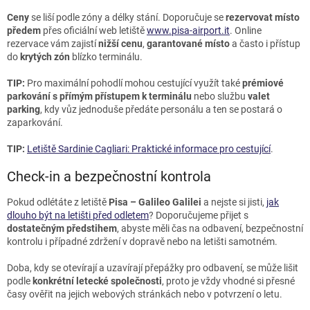
Ceny
se liší podle zóny a délky stání. Doporučuje se
rezervovat místo
předem
přes oficiální web letiště
www.pisa-airport.it
. Online
rezervace vám zajistí
nižší cenu
,
garantované místo
a často i přístup
do
krytých zón
blízko terminálu.
TIP:
Pro maximální pohodlí mohou cestující využít také
prémiové
parkování s přímým přístupem k terminálu
nebo službu
valet
parking
, kdy vůz jednoduše předáte personálu a ten se postará o
zaparkování.
TIP:
Letiště Sardinie Cagliari: Praktické informace pro cestující
.
Check-in a bezpečnostní kontrola
Pokud odlétáte z letiště
Pisa – Galileo Galilei
a nejste si jisti,
jak
dlouho být na letišti před odletem
? Doporučujeme přijet s
dostatečným předstihem
, abyste měli čas na odbavení, bezpečnostní
kontrolu i případné zdržení v dopravě nebo na letišti samotném.
Doba, kdy se otevírají a uzavírají přepážky pro odbavení, se může lišit
podle
konkrétní letecké společnosti
, proto je vždy vhodné si přesné
časy ověřit na jejich webových stránkách nebo v potvrzení o letu.