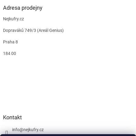
Adresa prodejny
Nejkufry.cz
Dopraváků 749/3 (Areál Genius)
Praha 8
184 00
Kontakt
info
@
nejkufry.cz