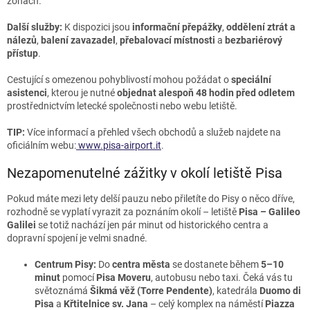
zónách.
Další služby:
K dispozici jsou
informační přepážky
,
oddělení ztrát a
nálezů
,
balení zavazadel
,
přebalovací místnosti
a
bezbariérový
přístup
.
Cestující s omezenou pohyblivostí mohou požádat o
speciální
asistenci
, kterou je nutné
objednat alespoň 48 hodin před odletem
prostřednictvím letecké společnosti nebo webu letiště.
TIP:
Více informací a přehled všech obchodů a služeb najdete na
oficiálním webu:
www.pisa-airport.it
.
Nezapomenutelné zážitky v okolí letiště Pisa
Pokud máte mezi lety delší pauzu nebo přiletíte do Pisy o něco dříve,
rozhodně se vyplatí vyrazit za poznáním okolí – letiště
Pisa – Galileo
Galilei
se totiž nachází jen pár minut od historického centra a
dopravní spojení je velmi snadné.
Centrum Pisy:
Do
centra města
se dostanete během
5–10
minut
pomocí
Pisa Moveru
, autobusu nebo taxi. Čeká vás tu
světoznámá
Šikmá věž (Torre Pendente)
, katedrála
Duomo di
Pisa
a
Křtitelnice sv. Jana
– celý komplex na náměstí
Piazza