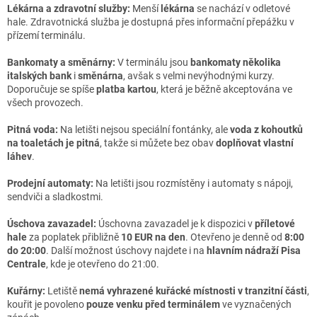
Lékárna a zdravotní služby:
Menší
lékárna
se nachází v odletové
hale. Zdravotnická služba je dostupná přes informační přepážku v
přízemí terminálu.
Bankomaty a směnárny:
V terminálu jsou
bankomaty několika
italských bank
i
směnárna
, avšak s velmi nevýhodnými kurzy.
Doporučuje se spíše
platba kartou
, která je běžně akceptována ve
všech provozech.
Pitná voda:
Na letišti nejsou speciální fontánky, ale
voda z kohoutků
na toaletách je pitná
, takže si můžete bez obav
doplňovat vlastní
láhev
.
Prodejní automaty:
Na letišti jsou rozmístěny i automaty s nápoji,
sendviči a sladkostmi.
Úschova zavazadel:
Úschovna zavazadel je k dispozici v
příletové
hale
za poplatek přibližně
10 EUR na den
. Otevřeno je denně od
8:00
do 20:00
. Další možnost úschovy najdete i na
hlavním nádraží Pisa
Centrale
, kde je otevřeno do 21:00.
Kuřárny:
Letiště
nemá vyhrazené kuřácké místnosti v tranzitní části
,
kouřit je povoleno
pouze venku před terminálem
ve vyznačených