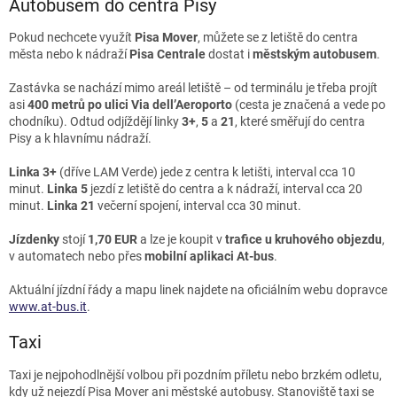
Autobusem do centra Pisy
Pokud nechcete využít
Pisa Mover
, můžete se z letiště do centra
města nebo k nádraží
Pisa Centrale
dostat i
městským autobusem
.
Zastávka se nachází mimo areál letiště – od terminálu je třeba projít
asi
400 metrů po ulici Via dell’Aeroporto
(cesta je značená a vede po
chodníku). Odtud odjíždějí linky
3+
,
5
a
21
, které směřují do centra
Pisy a k hlavnímu nádraží.
Linka 3+
(dříve LAM Verde) jede z centra k letišti, interval cca 10
minut.
Linka 5
jezdí z letiště do centra a k nádraží, interval cca 20
minut.
Linka 21
večerní spojení, interval cca 30 minut.
Jízdenky
stojí
1,70 EUR
a lze je koupit v
trafice u kruhového objezdu
,
v automatech nebo přes
mobilní aplikaci At-bus
.
Aktuální jízdní řády a mapu linek najdete na oficiálním webu dopravce
www.at-bus.it
.
Taxi
Taxi je nejpohodlnější volbou při pozdním příletu nebo brzkém odletu,
kdy už nejezdí Pisa Mover ani městské autobusy. Stanoviště taxi se