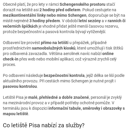
Obecně platí, že pro lety v rámci
Schengenského prostoru
stačí
dorazit na letiště asi
2 hodiny před odletem
. Pokud cestujete na
mezikontinentální linky nebo mimo Schengen
, doporučuje se být na
místě nejméně
3 hodiny předem
. V období
letní sezóny
a v
ranních či
večerních špičkách
je vhodné přidat ještě menší časovou rezervu,
protože bezpečnostní a pasová kontrola bývají vytíženější.
Odbavení lze provést
přímo na letišti
u přepážek, případně
prostřednictvím
samoobslužných kiosků
, které umožňují i tisk štítků
pro odbavená zavazadla. Většina aerolinek navíc nabízí
online
check-in
přes web nebo mobilní aplikaci, což výrazně zrychlí celý
proces.
Po odbavení následuje
bezpečnostní kontrola
, jejíž délka se liší podle
aktuálního provozu. Při cestách mimo Schengen je nutné projít i
pasovou kontrolou
.
Letiště Pisa je
malé, přehledné a dobře značené
, personál je zvyklý
na mezinárodní provoz a v případě potřeby ochotně pomůže. V
terminálu jsou k dispozici
informační tabule, směrovky i obrazovky s
mapou letiště
.
Co letiště Pisa nabízí za služby?