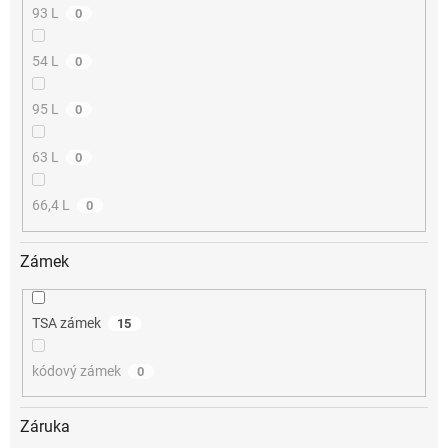
93 L
0
54 L
0
95 L
0
63 L
0
66,4 L
0
Zámek
TSA zámek
15
kódový zámek
0
Záruka