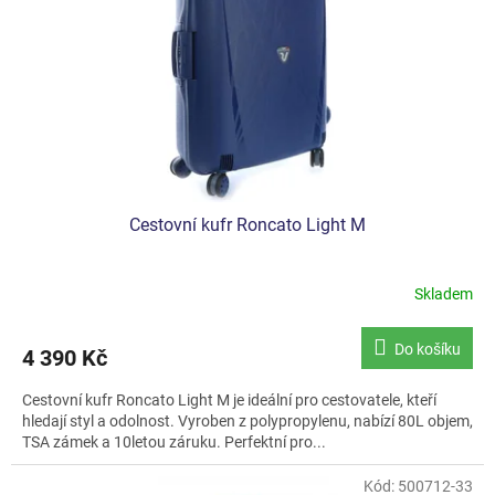
Cestovní kufr Roncato Light M
Skladem
Průměrné
hodnocení
produktu
Do košíku
4 390 Kč
je
5,0
Cestovní kufr Roncato Light M je ideální pro cestovatele, kteří
z
hledají styl a odolnost. Vyroben z polypropylenu, nabízí 80L objem,
5
TSA zámek a 10letou záruku. Perfektní pro...
hvězdiček.
Kód:
500712-33