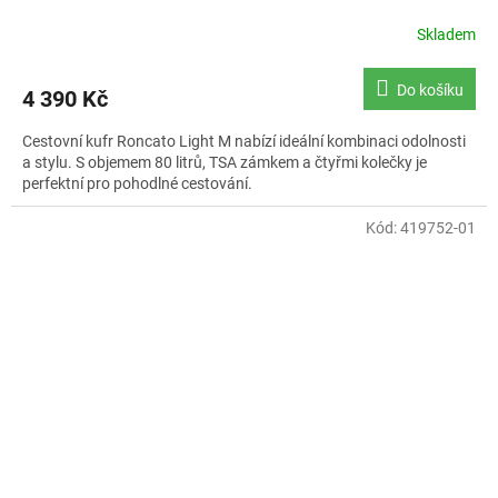
Skladem
Průměrné
hodnocení
produktu
Do košíku
4 390 Kč
je
5,0
Cestovní kufr Roncato Light M nabízí ideální kombinaci odolnosti
z
a stylu. S objemem 80 litrů, TSA zámkem a čtyřmi kolečky je
5
perfektní pro pohodlné cestování.
hvězdiček.
Kód:
419752-01