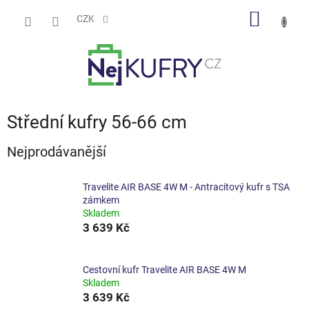
Přejít
NÁKUP
na
CZK
obsah
KOŠÍK
Střední kufry 56-66 cm
Nejprodávanější
Travelite AIR BASE 4W M - Antracitový kufr s TSA
zámkem
Skladem
3 639 Kč
Cestovní kufr Travelite AIR BASE 4W M
Skladem
3 639 Kč