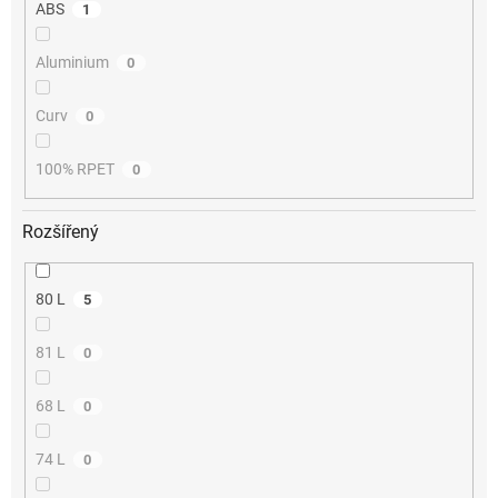
ABS
1
Aluminium
0
Curv
0
100% RPET
0
Rozšířený
80 L
5
81 L
0
68 L
0
74 L
0