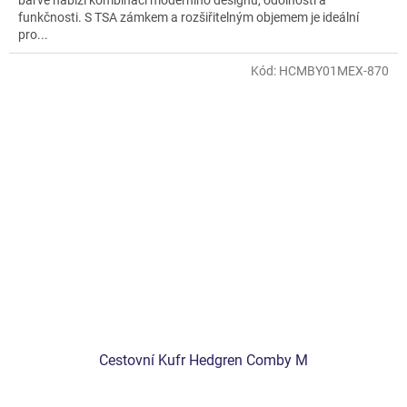
barvě nabízí kombinaci moderního designu, odolnosti a
funkčnosti. S TSA zámkem a rozšiřitelným objemem je ideální
pro...
Kód:
HCMBY01MEX-870
Cestovní Kufr Hedgren Comby M