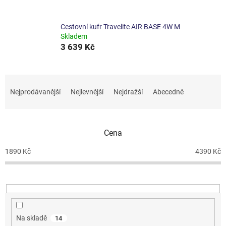
Cestovní kufr Travelite AIR BASE 4W M
Skladem
3 639 Kč
Ř
a
Nejprodávanější
Nejlevnější
Nejdražší
Abecedně
z
e
n
Cena
í
p
1890
Kč
4390
Kč
r
o
d
u
k
t
Na skladě
14
ů