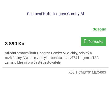
Cestovní Kufr Hedgren Comby M
Skladem
Do košíku
3 890 Kč
Střední cestovní kufr Hedgren Comby M je lehký, odolný a
rozšiřitelný. Vyroben z polykarbonátu, nabízí 74 l objem a TSA
zámek. Ideální pro časté cestovatele.
Kód:
HCMBY01MEX-003