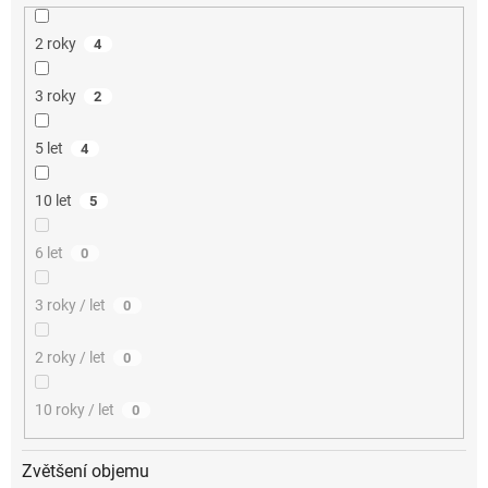
2 roky
4
3 roky
2
5 let
4
10 let
5
6 let
0
3 roky / let
0
2 roky / let
0
10 roky / let
0
Zvětšení objemu