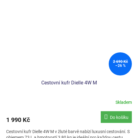
2 690 Kč
–26 %
Cestovní kufr Dielle 4W M
Skladem
Do košíku
1 990 Kč
Cestovní kufr Dielle 4W M v žluté barvě nabízí luxusní cestování. S
objemem 73 L a hmotností 3,80 kg je ideální pro každou cestu.