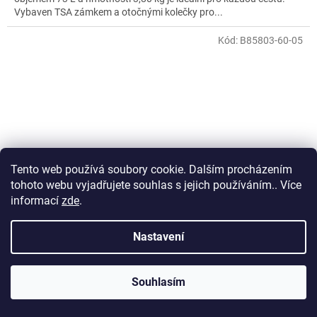
Vybaven TSA zámkem a otočnými kolečky pro...
Kód:
B85803-60-05
Tento web používá soubory cookie. Dalším procházením
tohoto webu vyjadřujete souhlas s jejich používáním.. Více
informací
zde
.
Nastavení
Cestovní kufr Snowball PC 4W M
Souhlasím
Skladem