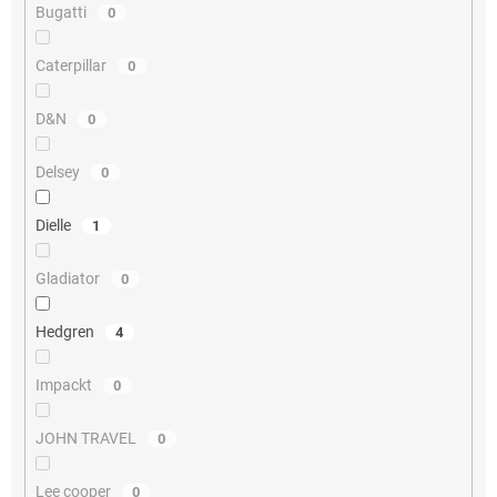
Bugatti
0
Caterpillar
0
D&N
0
Delsey
0
Dielle
1
Gladiator
0
Hedgren
4
Impackt
0
JOHN TRAVEL
0
Lee cooper
0