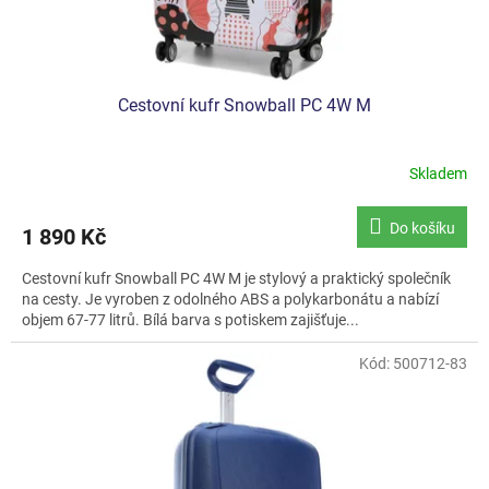
t
ů
Cestovní kufr Snowball PC 4W M
Skladem
Průměrné
hodnocení
produktu
Do košíku
1 890 Kč
je
5,0
Cestovní kufr Snowball PC 4W M je stylový a praktický společník
z
na cesty. Je vyroben z odolného ABS a polykarbonátu a nabízí
5
objem 67-77 litrů. Bílá barva s potiskem zajišťuje...
hvězdiček.
Kód:
500712-83