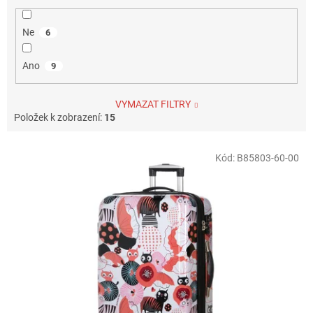
Ne
6
Ano
9
VYMAZAT FILTRY
Položek k zobrazení:
15
V
Kód:
B85803-60-00
ý
p
i
s
p
r
o
d
u
k