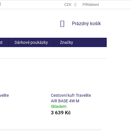
PROČ NAKOUPIT U NÁS
ČASTO KLADENÉ DOTAZY
CZK
Přihlášení
VŠE O NÁ
NÁKUPNÍ
Prázdný košík
KOŠÍK
st
Dárkové poukázky
Značky
velite
Cestovní kufr Travelite
AIR BASE 4W M
Skladem
3 639 Kč