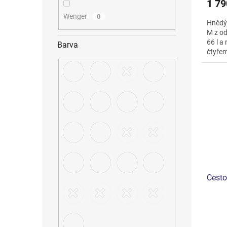
1 79
Wenger
0
Hnědý 
M z od
66 l a
Barva
čtyře
zámku,
Cesto