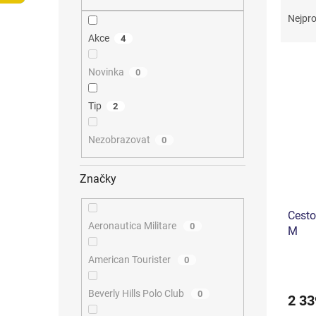
Ř
n
a
e
Nejpro
z
l
Akce
4
e
V
n
Novinka
0
ý
í
p
p
Tip
2
i
r
s
o
p
d
Nezobrazovat
0
r
u
o
k
Značky
d
t
u
ů
Cesto
k
Aeronautica Militare
0
M
t
ů
American Tourister
0
Beverly Hills Polo Club
0
2 33