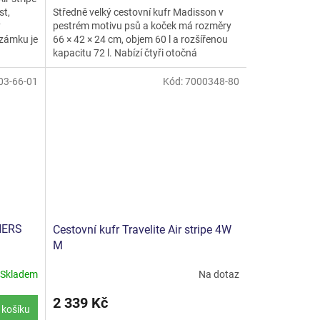
Středně velký cestovní kufr Madisson v
st,
z
pestrém motivu psů a koček má rozměry
y
5
66 × 42 × 24 cm, objem 60 l a rozšířenou
 zámku je
hvězdiček.
kapacitu 72 l. Nabízí čtyři otočná
dvojkolečka,...
03-66-01
Kód:
7000348-80
NERS
Cestovní kufr Travelite Air stripe 4W
M
Skladem
Na dotaz
2 339 Kč
 košíku