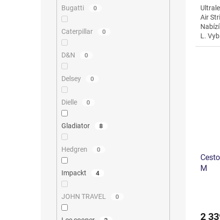
Ultral
Bugatti
0
Air St
Nabízí
Caterpillar
0
L. Vy
dvojit
D&N
0
Delsey
0
Dielle
0
Gladiator
8
Hedgren
0
Cesto
M
Impackt
4
JOHN TRAVEL
0
2 33