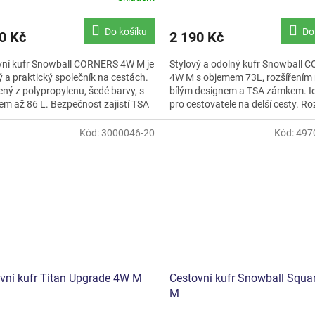
cení
ktu
Do košíku
Do
0 Kč
2 190 Kč
vní kufr Snowball CORNERS 4W M je
Stylový a odolný kufr Snowball
ý a praktický společník na cestách.
4W M s objemem 73L, rozšířením 
ný z polypropylenu, šedé barvy, s
bílým designem a TSA zámkem. Id
ček.
m až 86 L. Bezpečnost zajistí TSA
pro cestovatele na delší cesty. R
a čtyři...
66x46x27 cm.
Kód:
3000046-20
Kód:
497
vní kufr Titan Upgrade 4W M
Cestovní kufr Snowball Squa
M