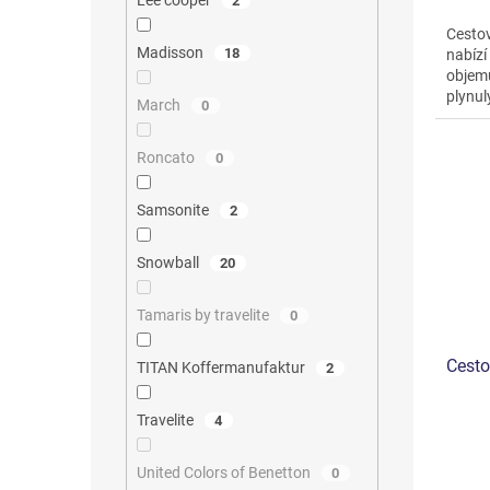
Lee cooper
2
Cestov
Madisson
18
nabízí
objemu
plynul
March
0
zámke
Roncato
0
Samsonite
2
Snowball
20
Tamaris by travelite
0
Cesto
TITAN Koffermanufaktur
2
Travelite
4
United Colors of Benetton
0