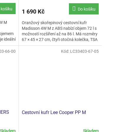
 košíku
Do košíku
1 690 Kč
4W M
Oranžový skořepinový cestovní kufr
Madisson 4W M z ABS nabízí objem 72 l s
objemem
možností rozšíření až na 86 l. Má rozměry
e ideální
67 × 45 × 27 cm, čtyři otočná kolečka, TSA
zámek, výsuvnou...
03-66-00
Kód:
LC33403-67-05
NERS
Cestovní kufr Lee Cooper PP M
Skladem
Skladem