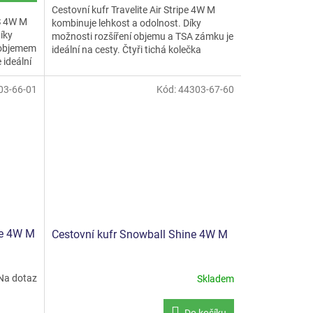
Cestovní kufr Travelite Air Stripe 4W M
S 4W M
kombinuje lehkost a odolnost. Díky
íky
možnosti rozšíření objemu a TSA zámku je
 objemem
ideální na cesty. Čtyři tichá kolečka
 ideální
zajišťují snadnou...
03-66-01
Kód:
44303-67-60
pe 4W M
Cestovní kufr Snowball Shine 4W M
Na dotaz
Skladem