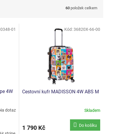
60
položek celkem
0348-01
Kód:
36820X-66-00
ripe 4W
Cestovní kufr MADISSON 4W ABS M
Na dotaz
Skladem
Průměrné
hodnocení
produktu
Do košíku
1 790 Kč
je
ir stripe
5,0