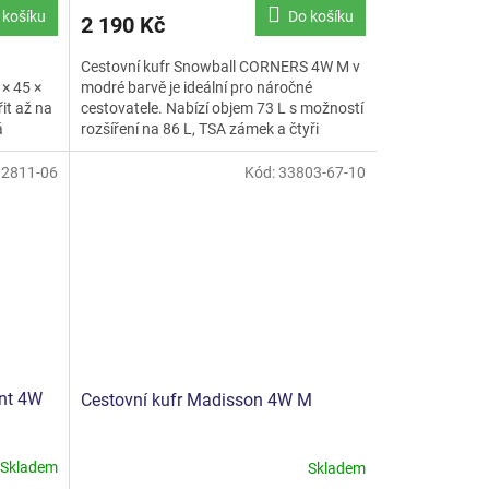
 košíku
Do košíku
2 190 Kč
Cestovní kufr Snowball CORNERS 4W M v
× 45 ×
modré barvě je ideální pro náročné
řit až na
cestovatele. Nabízí objem 73 L s možností
á
rozšíření na 86 L, TSA zámek a čtyři
otočná kolečka pro...
:
2811-06
Kód:
33803-67-10
ent 4W
Cestovní kufr Madisson 4W M
Skladem
Skladem