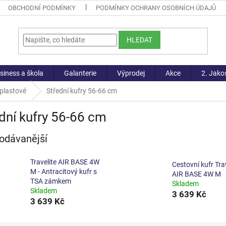
OBCHODNÍ PODMÍNKY
PODMÍNKY OCHRANY OSOBNÍCH ÚDAJŮ
HLEDAT
siness a škola
Galanterie
Výprodej
Akce
2. Jako
 plastové
Střední kufry 56-66 cm
dní kufry 56-66 cm
odávanější
Travelite AIR BASE 4W
Cestovní kufr Tra
M - Antracitový kufr s
AIR BASE 4W M
TSA zámkem
Skladem
Skladem
3 639 Kč
3 639 Kč