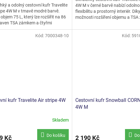
ehký a odolný cestovní kufr Travelite
4W M v černé barvě nabízí odolno
ripe 4W M v tmavě modré barvě.
flexibilitu a prostorný interiér. Dík
 objem 75 L, který lze rozšířit na 86
možnosti rozšíření objemu a TSA
baven TSA zámkem a čtyřmi
ideální volbou...
ými kolečky pro...
Kód:
7000348-10
Kód:
591
vní kufr Travelite Air stripe 4W
Cestovní kufr Snowball COR
4W M
Skladem
Do košíku
Do
9 Kč
2 190 Kč