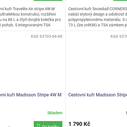
ní kufr Travelite Air stripe 4W M
Cestovní kufr Snowball CORNER
 ultralehkou konstrukci, rozšíření
nabízí stylový design a odolnost d
 na 86 L a čtyři dvojitá kolečka pro
polypropylenovému materiálu. S
ý pohyb. S integrovaným TSA
73 L (lze zvětšit) a TSA zámkem je
m a stylovým...
pro bezpečné...
Kód:
63703-66-60
Kód:
637
vní kufr Madisson Stripe 4W M
Cestovní kufr Madisson Stri
Skladem
1 790 Kč
Do košíku