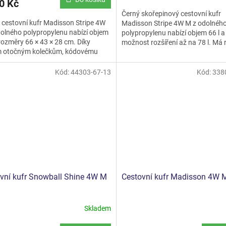
0 Kč
Černý skořepinový cestovní kufr
cestovní kufr Madisson Stripe 4W
Madisson Stripe 4W M z odolnéh
olného polypropylenu nabízí objem
polypropylenu nabízí objem 66 l a
 rozměry 66 × 43 × 28 cm. Díky
možnost rozšíření až na 78 l. Má
m otočným kolečkům, kódovému
66 × 43 × 28 cm, čtyři otočná koleč
 vnitřním popruhům a...
Kód:
44303-67-13
Kód:
338
vní kufr Snowball Shine 4W M
Cestovní kufr Madisson 4W 
Skladem