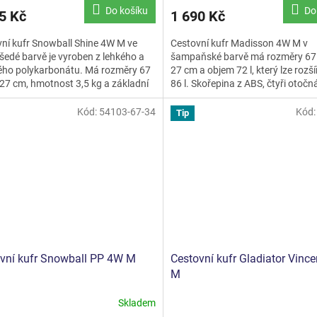
Do košíku
Do
5 Kč
1 690 Kč
ní kufr Snowball Shine 4W M ve
Cestovní kufr Madisson 4W M v
 šedé barvě je vyroben z lehkého a
šampaňské barvě má rozměry 67 
ého polykarbonátu. Má rozměry 67
27 cm a objem 72 l, který lze rozší
 27 cm, hmotnost 3,5 kg a základní
86 l. Skořepina z ABS, čtyři otočn
8 litrů,...
kolečka, TSA zámek, výsuvná...
Kód:
54103-67-34
Kód
Tip
vní kufr Snowball PP 4W M
Cestovní kufr Gladiator Vinc
M
Skladem