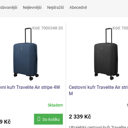
dávanější
Nejlevnější
Nejdražší
Abecedně
Kód:
7000348-20
Kód:
700
vní kufr Travelite Air stripe 4W
Cestovní kufr Travelite Air st
M
Skladem
2 339 Kč
Do košíku
9 Kč
Ultralehký cestovní kufr Travelite A