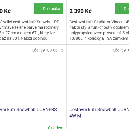
Do košíku
Do
0 Kč
2 390 Kč
ě velký cestovní kufr Snowball PP
Cestovní kufr Gladiator Vincent 
v tmavě zelené barvě má rozměry
nabízí styl a funkčnost v odolném
3 × 27 cm a objem 67 l, který lze
polypropylenovém provedení. S 
it až na 80 l. Nabízí odolnou
70/80L, 4 kolečky a TSA zámkem j
opylenovou...
volbou pro bezpečné a...
Kód:
59103-66-13
Kód:
591
vní kufr Snowball CORNERS
Cestovní kufr Snowball COR
M
4W M
Skladem
rné