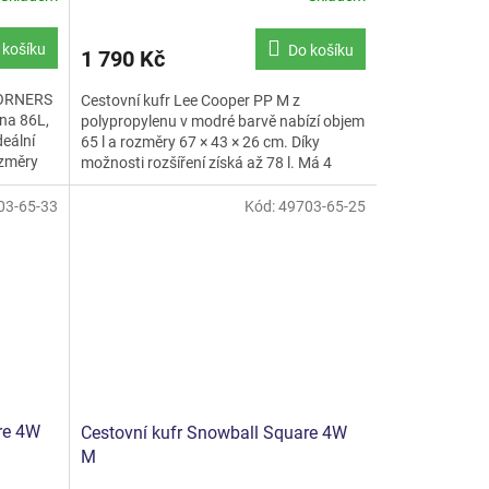
 košíku
Do košíku
1 790 Kč
 CORNERS
Cestovní kufr Lee Cooper PP M z
na 86L,
polypropylenu v modré barvě nabízí objem
eální
65 l a rozměry 67 × 43 × 26 cm. Díky
ozměry
možnosti rozšíření získá až 78 l. Má 4
otočná kolečka, výsuvnou...
03-65-33
Kód:
49703-65-25
re 4W
Cestovní kufr Snowball Square 4W
M