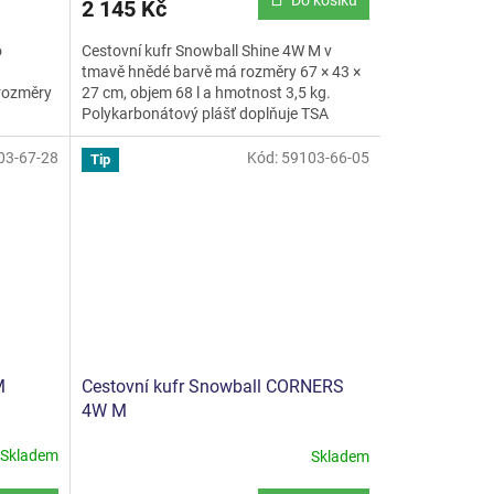
Do košíku
2 145 Kč
Cestovní kufr Snowball Shine 4W M v
o
tmavě hnědé barvě má rozměry 67 × 43 ×
27 cm, objem 68 l a hmotnost 3,5 kg.
 rozměry
Polykarbonátový plášť doplňuje TSA
ka,...
zámek, čtyři otočná...
03-67-28
Kód:
59103-66-05
Tip
M
Cestovní kufr Snowball CORNERS
4W M
Skladem
Skladem