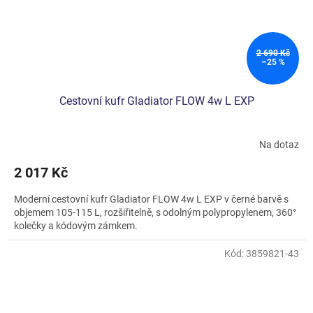
2 690 Kč
–25 %
Cestovní kufr Gladiator FLOW 4w L EXP
Na dotaz
2 017 Kč
Moderní cestovní kufr Gladiator FLOW 4w L EXP v černé barvě s
objemem 105-115 L, rozšiřitelně, s odolným polypropylenem, 360°
kolečky a kódovým zámkem.
Kód:
3859821-43