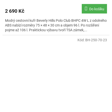
Do košíku
2 690 Kč
Modrý cestovní kufr Beverly Hills Polo Club BHPC 4W L z odolného
ABS nabízí rozměry 75 × 48 × 30 cm a objem 96 l. Po rozšíření
pojme až 106 l. Praktickou výbavu tvoří TSA zámek,...
Kód:
BH-250-70-23