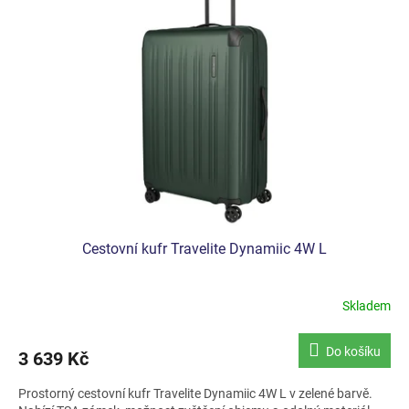
i
s
p
r
o
d
u
k
t
ů
Cestovní kufr Travelite Dynamiic 4W L
Skladem
Do košíku
3 639 Kč
Prostorný cestovní kufr Travelite Dynamiic 4W L v zelené barvě.