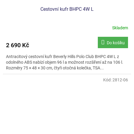
Cestovní kufr BHPC 4W L
Skladem
Do košíku
2 690 Kč
Antracitový cestovní kufr Beverly Hills Polo Club BHPC 4W L z
odolného ABS nabízí objem 96 l a možnost rozšíření až na 106 l.
Rozměry 75 × 48 × 30 cm, čtyři otočná kolečka, TSA...
Kód:
2812-06