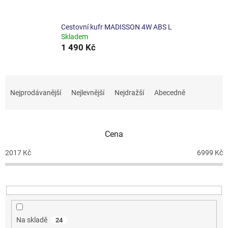
Cestovní kufr MADISSON 4W ABS L
Skladem
1 490 Kč
Ř
a
Nejprodávanější
Nejlevnější
Nejdražší
Abecedně
z
e
n
Cena
í
p
2017
Kč
6999
Kč
r
o
d
u
k
t
Na skladě
24
ů