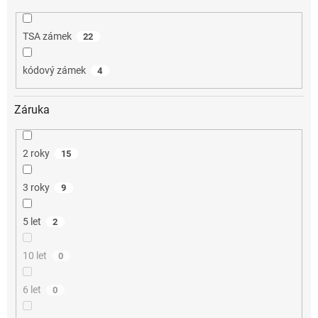
TSA zámek
22
kódový zámek
4
Záruka
2 roky
15
3 roky
9
5 let
2
10 let
0
6 let
0