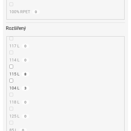
100% RPET
0
Rozšířený
117 L
0
114 L
0
115 L
8
104 L
3
118 L
0
125 L
0
85 L
0