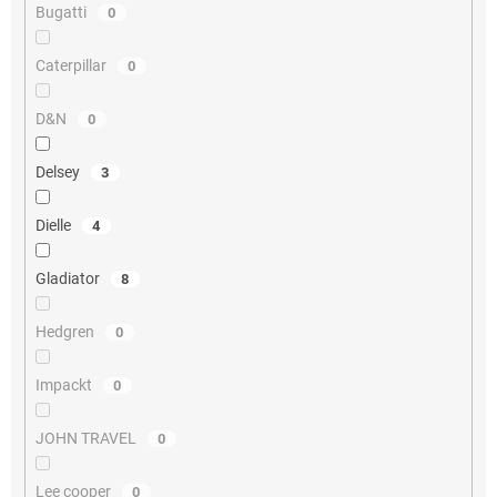
Bugatti
0
Caterpillar
0
D&N
0
Delsey
3
Dielle
4
Gladiator
8
Hedgren
0
Impackt
0
JOHN TRAVEL
0
Lee cooper
0