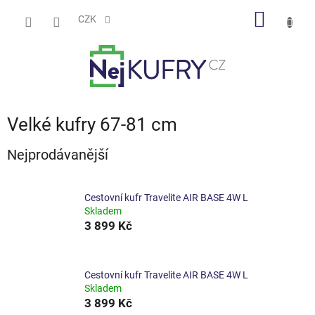
Přejít
NÁKUP
na
CZK
obsah
KOŠÍK
Velké kufry 67-81 cm
Nejprodávanější
Cestovní kufr Travelite AIR BASE 4W L
Skladem
3 899 Kč
Cestovní kufr Travelite AIR BASE 4W L
Skladem
3 899 Kč