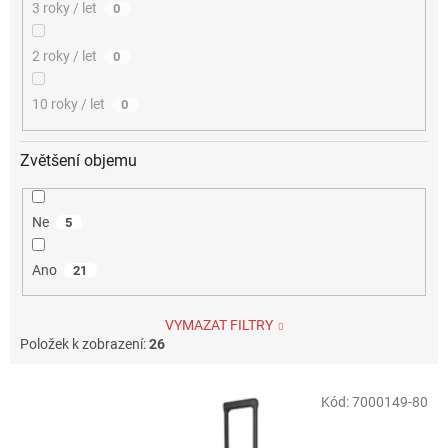
3 roky / let
0
2 roky / let
0
10 roky / let
0
Zvětšení objemu
Ne
5
Ano
21
VYMAZAT FILTRY
Položek k zobrazení:
26
V
Kód:
7000149-80
ý
p