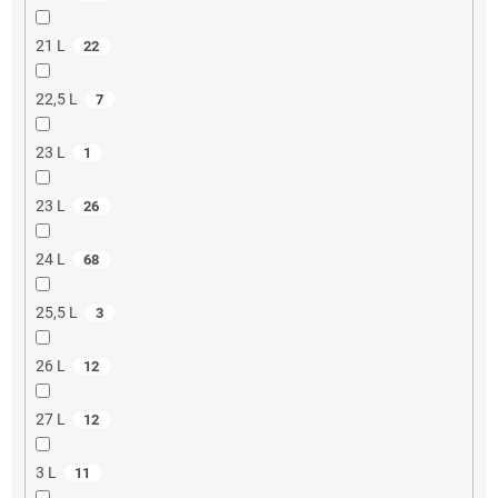
21 L
22
22,5 L
7
23 L
1
23 L
26
24 L
68
25,5 L
3
26 L
12
27 L
12
3 L
11