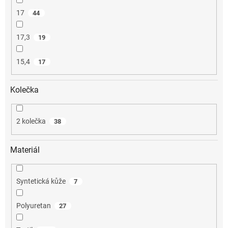
17
44
17,3
19
15,4
17
Kolečka
2 kolečka
38
Materiál
Syntetická kůže
7
Polyuretan
27