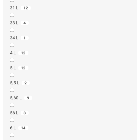
31 L
12
33 L
4
34 L
1
4 L
12
5 L
12
5,5 L
2
5,60 L
9
56 L
3
6 L
14