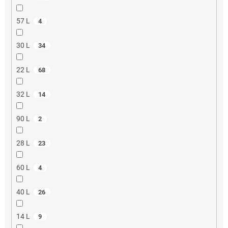
57 L
4
30 L
34
22 L
68
32 L
14
90 L
2
28 L
23
60 L
4
40 L
26
14 L
9