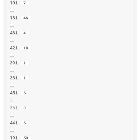
10 L
7
18 L
46
48 L
4
42 L
18
39 L
1
38 L
1
45 L
5
36 L
0
44 L
5
19 L
50