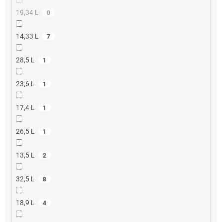
19,34 L
0
14,33 L
7
28,5 L
1
23,6 L
1
17,4 L
1
26,5 L
1
13,5 L
2
32,5 L
8
18,9 L
4