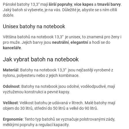
Pánské batohy 13,3"
mají
širší
popruhy
,
více
kapes
a
tmavší
barvy
.
Jaký batoh si vyberete, je na vás. Důležité je, abyste se s ním cítili
dobře.
Unisex batohy na notebook
Většina batohů na notebook 13,3"
je unisex, to znamená pro ženy i
pro muže. Jejich barvy jsou
neutrální
,
elegantní
a hodí se do
kanceláře
.
Jak vybrat batoh na notebook
Materiál
: Batohy na notebook 13,3"
jsou nejčastěji vyrobené z
nylonu, polyesteru nebo z jejich kombinace.
Odolnost
: Batohy na notebook jsou odolné, voděodpudivé, mají
vyztuženou konstrukci a pevné kapsy.
Velikost
: Velikost batohu je udávaná v litrech. Malé batohy mají
objem do 30 litrů, střední do 50 litrů a velké do 90 litrů.
Ergonomie
: Tento typ batohů se vyznačuje polstrovanými zády,
měkkými popruhy a regulací kapacity.