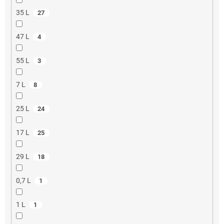
35 L
27
47 L
4
55 L
3
7 L
8
25 L
24
17 L
25
29 L
18
0,7 L
1
1 L
1