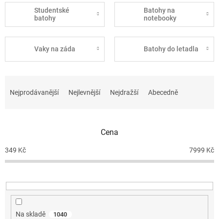
Studentské
Batohy na
batohy
notebooky
Vaky na záda
Batohy do letadla
Ř
a
Nejprodávanější
Nejlevnější
Nejdražší
Abecedně
z
e
n
Cena
í
p
349
Kč
7999
Kč
r
o
d
u
k
t
Na skladě
1040