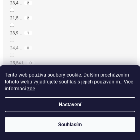
23,4 L
2
21,5 L
2
23,9 L
1
24,4 L
0
25,54 L
0
Tento web používá soubory cookie. Dalším procházením
6,3 L
3
tohoto webu vyjadřujete souhlas s jejich používáním.. Více
informací
zde
.
26,4 L
3
Nastavení
Určení
Souhlasím
Pánské
255