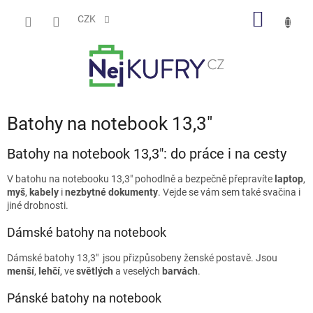
Přejít
NÁKUP
na
CZK
obsah
KOŠÍK
Batohy na notebook 13,3"
Batohy na notebook 13,3": do práce i na cesty
V batohu na notebooku 13,3"
pohodlně a bezpečně přepravíte
laptop
,
myš
,
kabely
i
nezbytné
dokumenty
. Vejde se vám sem také svačina i
jiné drobnosti.
Dámské batohy na notebook
Dámské batohy 13,3"
jsou přizpůsobeny ženské postavě. Jsou
menší
,
lehčí
, ve
světlých
a veselých
barvách
.
Pánské batohy na notebook