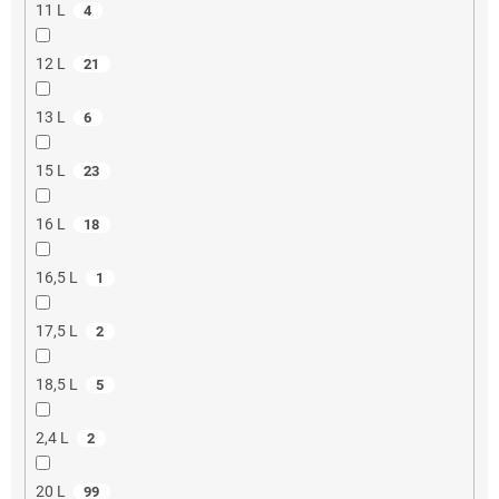
11 L
4
12 L
21
13 L
6
15 L
23
16 L
18
16,5 L
1
17,5 L
2
18,5 L
5
2,4 L
2
20 L
99