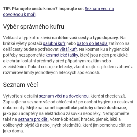
TIP: Plánujete cestu k moři? Inspirujte se:
Seznam věcí na
dovolenou k moři
.
Výběr správného kufru
Velikost a typ kufru závisí
na délce vaší cesty a typu dopravy
. Na
krátké výlety postačí
palubní kufr
nebo
batoh do letadla
zatímco na
delší cesty budete potřebovat
větší kufr
. Na kosmetiku a hygienické
potřeby nezapomeňte
kosmetické tašky
, které jsou nejen praktické,
ale chrání ostatní předměty před případným rozlitím nebo
znečištěním. Pokud cestujete letecky, zkontrolujte si předem váhové a
rozměrové limity jednotlivých leteckých společností.
Seznam věcí
Vytvořte si detailní
seznam věcí na dovolenou
, které si chcete vzít.
Zapisujte na seznam vše od oblečení až po osobní hygienu a cestovní
dokumenty. Mějte na paměti
specifické potřeby cílové destinace
,
jako jsou adaptéry na elektrickou zásuvku nebo léky. Nezapomeňte
také na
seznam pro děti
, včetně oblečení, hraček, plenek, léků a
oblíbených plyšáků nebo jiných předmětů, které jim pomohou cítit se
jako doma.