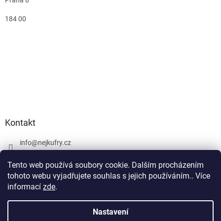
184 00
Kontakt
info
@
nejkufry.cz
+420 734 212 086
Tento web používá soubory cookie. Dalším procházením
Facebook
tohoto webu vyjadřujete souhlas s jejich používáním.. Více
informací
zde
.
Nastavení
Vytvořil Shoptet Premium