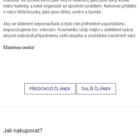
nebo halenky, a také organizér se spodním prádlem. Nakonec přidejte
o něco těžší kousky, jako jsou džíny, svetry a bunda.
Aby se oblečení nepomačkalo a bylo vše přehledně uspořádáno,
doporučujeme tzv. rolování. Kosmetiku vždy mějte v oddělené tašce,
abyste zabránili případnému vylití obsahu a znečištění ostatních věcí.
Šťastnou cestu!
PŘEDCHOZÍ ČLÁNEK
DALŠÍ ČLÁNEK
Z
á
p
a
Jak nakupovat?
t