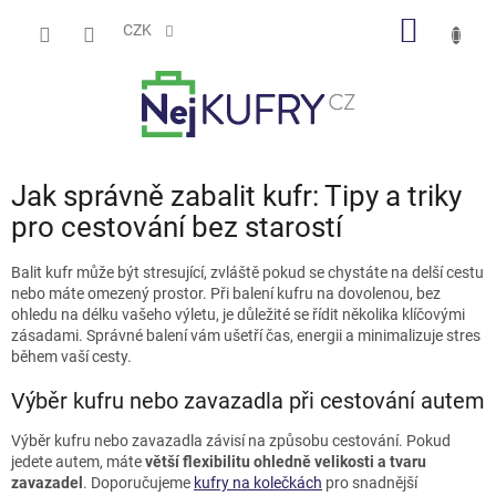
Přejít
NÁKUP
na
CZK
obsah
KOŠÍK
Jak správně zabalit kufr: Tipy a triky
pro cestování bez starostí
Balit kufr může být stresující, zvláště pokud se chystáte na delší cestu
nebo máte omezený prostor. Při balení kufru na dovolenou, bez
ohledu na délku vašeho výletu, je důležité se řídit několika klíčovými
zásadami. Správné balení vám ušetří čas, energii a minimalizuje stres
během vaší cesty.
Výběr kufru nebo zavazadla při cestování autem
Výběr kufru nebo zavazadla závisí na způsobu cestování. Pokud
jedete autem, máte
větší flexibilitu ohledně velikosti a tvaru
zavazadel
. Doporučujeme
kufry na kolečkách
pro snadnější