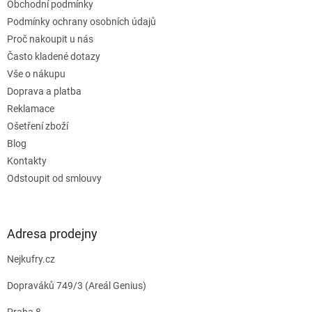
Obchodní podmínky
í
Podmínky ochrany osobních údajů
Proč nakoupit u nás
Často kladené dotazy
Vše o nákupu
Doprava a platba
Reklamace
Ošetření zboží
Blog
Kontakty
Odstoupit od smlouvy
Adresa prodejny
Nejkufry.cz
Dopraváků 749/3 (Areál Genius)
Praha 8