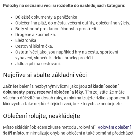
Položky na seznamu věcí si rozdělte do následujících kategorií:
Důležité dokumenty a peněženka.
Oblečení na pláž, do města, večerní outfity, oblečení na výlety.
Boty vhodné pro danou činnost a prostředí.
Drogerie a kosmetika.
Elektronika.
Cestovní lékárnička.
Ostatní věci jako jsou například hry na cestu, sportovní
vybavení, slunečník, deka, hračky pro děti.
Jídlo a pití na cestování.
Nejdříve si sbalte základní věci
Začněte balení s nezbytnými věcmi, jako jsou
základní osobní
dokumenty, pasy, rezervní oblečení a léky
. Tím zajistíte, že máte
všechno důležité na dosah ruky, a minimalizujete riziko zapomenutí
klíčových a také nejdůležitějších věcí, bez kterých se neobejdete.
Oblečení rolujte, neskládejte
Místo skládání oblečení zkuste metodu „rolování“.
Rolování oblečení
šetří místo
, minimalizuje ohyb na oblečení a také pomáhá předcházet