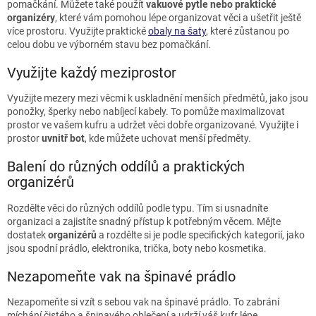
pomačkání. Můžete také použít
vakuové pytle nebo praktické
organizéry
, které vám pomohou lépe organizovat věci a ušetřit ještě
více prostoru. Využijte praktické
obaly na šaty
, které zůstanou po
celou dobu ve výborném stavu bez pomačkání.
Využijte každý meziprostor
Využijte mezery mezi věcmi k uskladnění menších předmětů, jako jsou
ponožky, šperky nebo nabíjecí kabely. To pomůže maximalizovat
prostor ve vašem kufru a udržet věci dobře organizované. Využijte i
prostor
uvnitř bot
, kde můžete uchovat menší předměty.
Balení do různých oddílů a praktických
organizérů
Rozdělte věci do různých oddílů podle typu. Tím si usnadníte
organizaci a zajistíte snadný přístup k potřebným věcem. Mějte
dostatek
organizérů
a rozdělte si je podle specifických kategorií, jako
jsou spodní prádlo, elektronika, trička, boty nebo kosmetika.
Nezapomeňte vak na špinavé prádlo
Nezapomeňte si vzít s sebou vak na špinavé prádlo. To zabrání
míchání čistého a špinavého oblečení a udrží váš kufr lépe