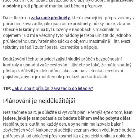
ruce během letu. Sbalte zavazadlo tak, aby bylo dobře
organizované
a odolné
proti případné manipulaci během přepravy.
Dále dbejte na
zakázané předměty
, které nesmějí být přepravovány v
příručním zavazadle, jako jsou ostré předměty, nůžky, nože, zbraně.
Obecně
tekutiny
musí být uloženy v nádobách s maximálním
objemem 100 ml a všechny tyto nádoby je třeba umístit do jednoho
průhledného uzavíratelného sáčku o objemu maximálně 1 litr. Mezi
tekutiny se řadí i zubní pasta, kosmetika a nápoje.
Dodržování těchto pravidel zajistí hladký průběh bezpečnostní
kontroly a usnadní vaše cestování. Ujistěte se také, že máte snadný
přístup k důležitým dokladům, jako jsou pas, letenka a cestovní
pojištění, abyste je mohli rychle předložit při kontrolách.
TIP:
Jak si sbalit příruční zavazadlo do letadla?
Plánování je nejdůležitější
Než začnete balit, je důležité si vytvořit plán. Přemýšlejte o tom,
kam
jedete, jaké je tam počasí a co budete během svého pobytu dělat
.
Naplánujte si outfit na každý den, aby se minimalizovalo balení
zbytečných věcí. Nakonec si udělejte seznam všech věcí, které budete
potřebovat, od oblečení přes kosmetiku až po elektroniku a doklady.