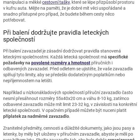
manipulaci a měkké
cestovní tašky
, které se lépe přizpůsobí prostoru
v kufru auta. Mějte na paměti, že je dobré mít věci uspořádané a
snadno přístupné pro případ, že budete během cesty něco
potřebovat.
Při balení dodržujte pravidla leteckých
společností
Při balení zavazadel je zásadní dodržovat pravidla stanovená
leteckými společnostmi. Každá letecká společnost má
specifické
požadavky na
povolené rozměry a hmotnost
příručních i
odbavených zavazadel. Před odletem se ujistěte, že vaše zavazadla
splňují tyto limity, aby se předešlo dodatečným poplatkům nebo
nepříjemnostem na letišti.
Například u nízkonákladových společností příruční zavazadlo často
nesmí přesáhnout rozměry 55x40x20 cm a váhu 8-10 kg, zatímco
odbavené zavazadlo může mít limit 23-32 kg, v závislosti na konkrétní
letecké společnosti. V opačném případě můžete být nuceni platit
příplatek za nadměrné zavazadlo
.
Zranitelné předměty, cennosti a důležité dokumenty, jako jsou pasy a
letenky, by měly být uloženy v příručním zavazadle, abyste je měli po